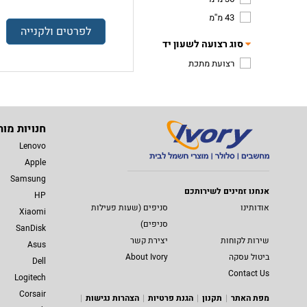
43 מ''מ
לפרטים ולקנייה
סוג רצועה לשעון יד
רצועת מתכת
חנויות מות
Lenovo
Apple
Samsung
אנחנו זמינים לשירותכם
HP
אודותינו
סניפים (שעות פעילות
Xiaomi
סניפים)
SanDisk
שירות לקוחות
יצירת קשר
Asus
ביטול עסקה
About Ivory
Dell
Contact Us
Logitech
Corsair
מפת האתר
תקנון
הגנת פרטיות
הצהרות נגישות