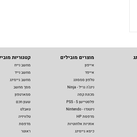
ג
מוצרים מובילים
קטגוריות מוביל
אייפון
מחשב נייח
אייפד
מחשב נייד
טלפון סמסונג
מחשב גיימינג
נינג'ה גריל - Ninja
מסך מחשב
מכונת קפה
סמארטפון
פלסטיישן 5 - PS5
שעון חכם
נינטנדו - Nintendo
טאבלט
מדפסת HP
טלוויזיה
אוזניות אלחוטיות
מדפסת
כיסא גיימינג
ראוטר