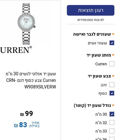
רענן תוצאות
לא נבחר טווח מחירים
שעונים לגבר ואישה
שעוני נשים
מותג שעון יד
Curren
שעון יד אנלוגי לנשים 30 מ''מ
צבע שעון יד
Curren צבע כסוף דגם CRN-
זהב
W9089SILVERW
כסוף
גודל שעון יד (קוטר)
99
₪
30 מ''מ
32 מ''מ
מחיר
83
₪
באילת:
33 מ''מ
36 מ''מ