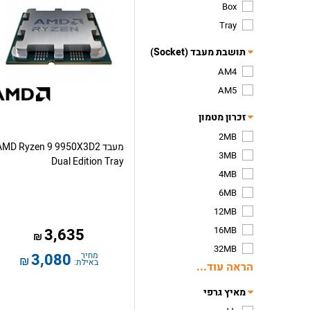
Box
Tray
תושבת מעבד (Socket)
AM4
AM5
זכרון מטמון
2MB
מעבד AMD Ryzen 9 9950X3D2
3MB
Dual Edition Tray
4MB
6MB
12MB
16MB
3,635
₪
32MB
מחיר
3,080
₪
באילת:
הראה עוד...
מאיץ גרפי