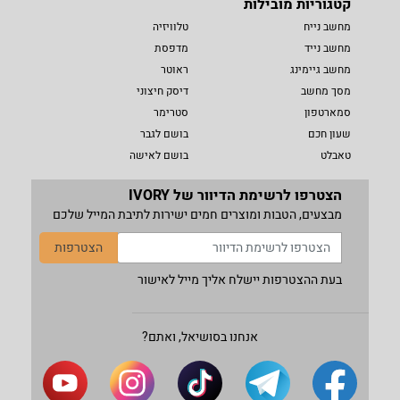
קטגוריות מובילות
מחשב נייח
טלוויזיה
מחשב נייד
מדפסת
מחשב גיימינג
ראוטר
מסך מחשב
דיסק חיצוני
סמארטפון
סטרימר
שעון חכם
בושם לגבר
טאבלט
בושם לאישה
הצטרפו לרשימת הדיוור של IVORY
מבצעים, הטבות ומוצרים חמים ישירות לתיבת המייל שלכם
הצטרפות
בעת ההצטרפות יישלח אליך מייל לאישור
אנחנו בסושיאל, ואתם?