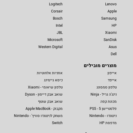
Logitech
Lenovo
Corsair
Apple
Bosch
Samsung
Intel
HP
JBL
Xiaomi
Microsoft
SanDisk
Western Digital
Asus
Dell
מוצרים מובילים
אייפון
אוזניות אלחוטיות
אייפד
כיסא גיימינג
טלפון סמסונג
טלפון שיאומי - Xiaomi
נינג'ה גריל - Ninja
שואב אבק דייסון - Dyson
מכונת קפה
שואב אבק שוטף
פלסטיישן 5 - PS5
מקבוק - Apple MacBook
נינטנדו - Nintendo
משחק לנינטנדו סוויץ' - Nintendo
מדפסת HP
Switch