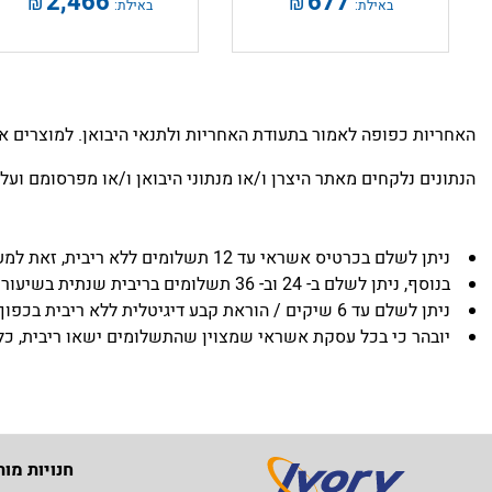
2,466
677
₪
₪
באילת:
באילת:
האחריות כפופה לאמור בתעודת האחריות ולתנאי היבואן. למוצרים א
הנתונים נלקחים מאתר היצרן ו/או מנתוני היבואן ו/או מפרסומם ועל 
ניתן לשלם בכרטיס אשראי עד 12 תשלומים ללא ריבית, זאת למעט בגין מוצרים שמצוין בדף המכירה באתר שכמות התשלומים שניתן לבצע ללא תוספת ריבית הינה אחרת.
בנוסף, ניתן לשלם ב- 24 וב- 36 תשלומים בריבית שנתית בשיעור של 5.95% (אלא אם המוצר נמכר בעד 36 תשלומים ללא ריבית).
ניתן לשלם עד 6 שיקים / הוראת קבע דיגיטלית ללא ריבית בכפוף לתנאי ERN.
יובהר כי בכל עסקת אשראי שמצוין שהתשלומים ישאו ריבית, כלל הת
חנויות מות