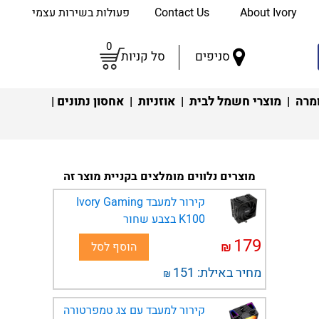
About Ivory
Contact Us
פעולות בשירות עצמי
0
סניפים
סל קניות
מרה
|
מוצרי חשמל לבית
|
אוזניות
|
אחסון נתונים
|
מוצרים נלווים מומלצים בקניית מוצר זה
קירור למעבד Ivory Gaming
K100 בצבע שחור
179
₪
הוסף לסל
מחיר באילת:
151
₪
קירור למעבד עם צג טמפרטורה