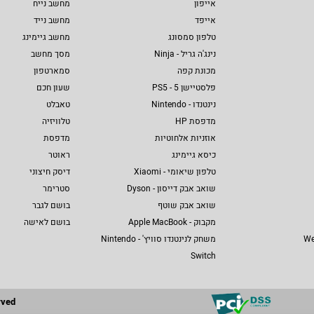
אייפון
מחשב נייח
אייפד
מחשב נייד
טלפון סמסונג
מחשב גיימינג
נינג'ה גריל - Ninja
מסך מחשב
מכונת קפה
סמארטפון
פלסטיישן 5 - PS5
שעון חכם
נינטנדו - Nintendo
טאבלט
מדפסת HP
טלוויזיה
אוזניות אלחוטיות
מדפסת
כיסא גיימינג
ראוטר
טלפון שיאומי - Xiaomi
דיסק חיצוני
שואב אבק דייסון - Dyson
סטרימר
שואב אבק שוטף
בושם לגבר
מקבוק - Apple MacBook
בושם לאישה
We
משחק לנינטנדו סוויץ' - Nintendo
Switch
rved