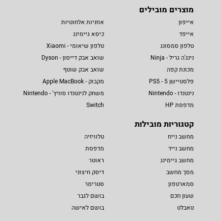
מוצרים מובילים
אייפון
אוזניות אלחוטיות
אייפד
כיסא גיימינג
טלפון סמסונג
טלפון שיאומי - Xiaomi
נינג'ה גריל - Ninja
שואב אבק דייסון - Dyson
מכונת קפה
שואב אבק שוטף
פלסטיישן 5 - PS5
מקבוק - Apple MacBook
נינטנדו - Nintendo
משחק לנינטנדו סוויץ' - Nintendo
מדפסת HP
Switch
קטגוריות מובילות
מחשב נייח
טלוויזיה
מחשב נייד
מדפסת
מחשב גיימינג
ראוטר
מסך מחשב
דיסק חיצוני
סמארטפון
סטרימר
שעון חכם
בושם לגבר
טאבלט
בושם לאישה