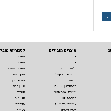
יה
ג
מוצרים מובילים
קטגוריות מוביל
אייפון
מחשב נייח
אייפד
מחשב נייד
טלפון סמסונג
מחשב גיימינג
נינג'ה גריל - Ninja
מסך מחשב
מכונת קפה
סמארטפון
פלסטיישן 5 - PS5
שעון חכם
נינטנדו - Nintendo
טאבלט
מדפסת HP
טלוויזיה
אוזניות אלחוטיות
מדפסת
כיסא גיימינג
ראוטר