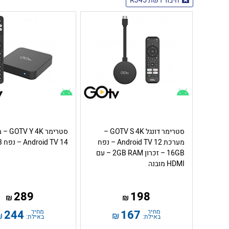
חיבור רשת RJ45
סטרימר דונגל GOTV S 4K –
סטרימר K
מערכת Android TV 12 – נפח
Android TV 14 – נפח 32GB
16GB – זכרון 2GB RAM – עם
HDMI מובנה
289
198
₪
₪
מחיר
167
מחיר
244
₪
₪
באילת:
באילת: