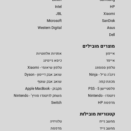
Intel
HP
JBL
Xiaomi
Microsoft
SanDisk
Western Digital
Asus
Dell
מוצרים מובילים
אייפון
אוזניות אלחוטיות
אייפד
כיסא גיימינג
טלפון סמסונג
טלפון שיאומי - Xiaomi
נינג'ה גריל - Ninja
שואב אבק דייסון - Dyson
מכונת קפה
שואב אבק שוטף
פלסטיישן 5 - PS5
מקבוק - Apple MacBook
נינטנדו - Nintendo
משחק לנינטנדו סוויץ' - Nintendo
מדפסת HP
Switch
קטגוריות מובילות
מחשב נייח
טלוויזיה
מחשב נייד
מדפסת