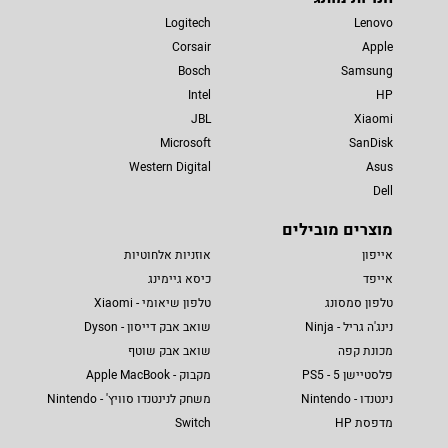
Logitech
Lenovo
Corsair
Apple
Bosch
Samsung
Intel
HP
JBL
Xiaomi
Microsoft
SanDisk
Western Digital
Asus
Dell
מוצרים מובילים
אייפון
אוזניות אלחוטיות
אייפד
כיסא גיימינג
טלפון סמסונג
טלפון שיאומי - Xiaomi
נינג'ה גריל - Ninja
שואב אבק דייסון - Dyson
מכונת קפה
שואב אבק שוטף
פלסטיישן 5 - PS5
מקבוק - Apple MacBook
נינטנדו - Nintendo
משחק לנינטנדו סוויץ' - Nintendo
מדפסת HP
Switch