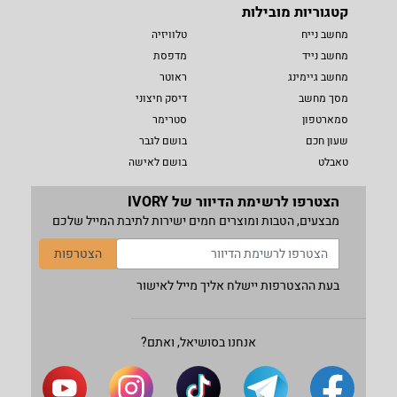
קטגוריות מובילות
מחשב נייח
טלוויזיה
מחשב נייד
מדפסת
מחשב גיימינג
ראוטר
מסך מחשב
דיסק חיצוני
סמארטפון
סטרימר
שעון חכם
בושם לגבר
טאבלט
בושם לאישה
הצטרפו לרשימת הדיוור של IVORY
מבצעים, הטבות ומוצרים חמים ישירות לתיבת המייל שלכם
הצטרפות
בעת ההצטרפות יישלח אליך מייל לאישור
אנחנו בסושיאל, ואתם?