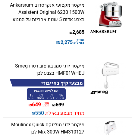
מיקסר מקצועי אנקרסרום Ankarsrum
Assistent Original 6230 1500W
בצבע אדום 5 שנות אחריות על המנוע
2,685
₪
מחיר
₪
2,275
באילת:
מיקסר ידני סמג בעיצוב רטרו Smeg
HMF01WHEU בצבע לבן
מבצעי קיץ באייבורי
זמן לסיום המבצע
15
02
51
36
שניות
דקות
שעות
ימים
מחיר
649
699
₪
₪
מבצע
מחיר מבצע באילת
550
₪
מיקסר ידני מולינקס Moulinex Quick
Mix 300W HM310127 לבן