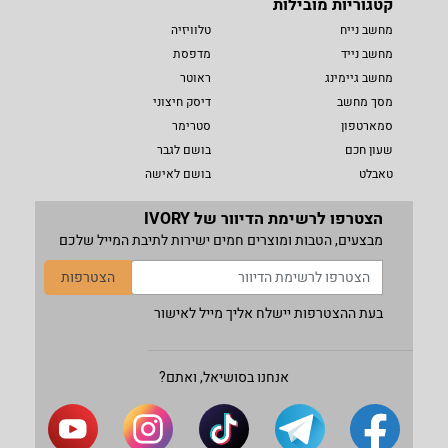
קטגוריות מובילות
מחשב נייח
טלוויזיה
מחשב נייד
מדפסת
מחשב גיימינג
ראוטר
מסך מחשב
דיסק חיצוני
סמארטפון
סטרימר
שעון חכם
בושם לגבר
טאבלט
בושם לאישה
הצטרפו לרשימת הדיוור של IVORY
מבצעים, הטבות ומוצרים חמים ישירות לתיבת המייל שלכם
הצטרפות
בעת ההצטרפות יישלח אליך מייל לאישור
אנחנו בסושיאל, ואתם?