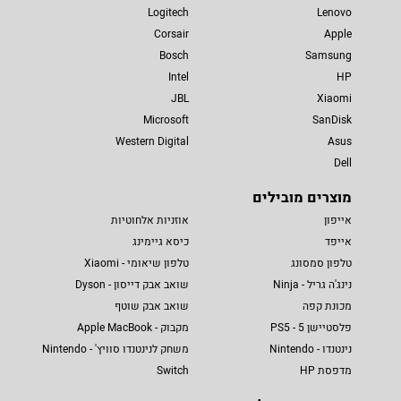
Logitech
Lenovo
Corsair
Apple
Bosch
Samsung
Intel
HP
JBL
Xiaomi
Microsoft
SanDisk
Western Digital
Asus
Dell
מוצרים מובילים
אייפון
אוזניות אלחוטיות
אייפד
כיסא גיימינג
טלפון סמסונג
טלפון שיאומי - Xiaomi
נינג'ה גריל - Ninja
שואב אבק דייסון - Dyson
מכונת קפה
שואב אבק שוטף
פלסטיישן 5 - PS5
מקבוק - Apple MacBook
נינטנדו - Nintendo
משחק לנינטנדו סוויץ' - Nintendo
מדפסת HP
Switch