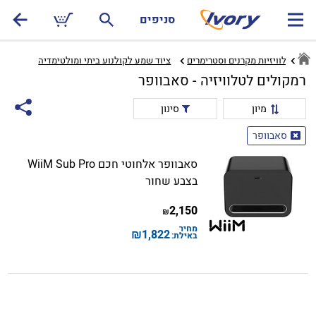
סניפים
ל
טלוויזיות מקרנים וסטרימרים‏
ציוד שמע לקולנוע ביתי ומולטימדיה‏
רמקולים לטלוויזיה - סאבוופר
מיון
סינון
סאבוופר
סאבוופר אלחוטי חכם WiiM Sub Pro
בצבע שחור
2,150
₪
מחיר
₪
1,822
באילת: