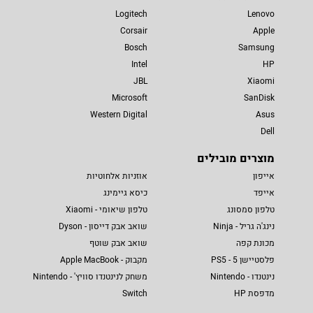
Logitech
Lenovo
Corsair
Apple
Bosch
Samsung
Intel
HP
JBL
Xiaomi
Microsoft
SanDisk
Western Digital
Asus
Dell
מוצרים מובילים
אייפון
אוזניות אלחוטיות
אייפד
כיסא גיימינג
טלפון סמסונג
טלפון שיאומי - Xiaomi
נינג'ה גריל - Ninja
שואב אבק דייסון - Dyson
מכונת קפה
שואב אבק שוטף
פלסטיישן 5 - PS5
מקבוק - Apple MacBook
נינטנדו - Nintendo
משחק לנינטנדו סוויץ' - Nintendo
מדפסת HP
Switch