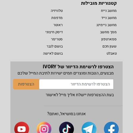
קטגוריות מובילות
מחשב נייח
טלוויזיה
מחשב נייד
מדפסת
מחשב גיימינג
ראוטר
מסך מחשב
דיסק חיצוני
סמארטפון
סטרימר
שעון חכם
בושם לגבר
טאבלט
בושם לאישה
הצטרפו לרשימת הדיוור של IVORY
מבצעים, הטבות ומוצרים חמים ישירות לתיבת המייל שלכם
הצטרפות
בעת ההצטרפות יישלח אליך מייל לאישור
אנחנו בסושיאל, ואתם?