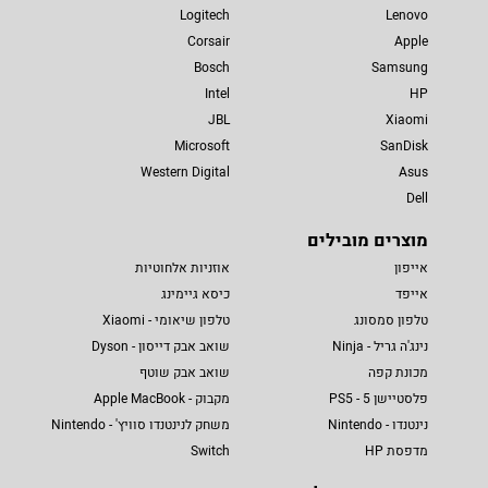
Logitech
Lenovo
Corsair
Apple
Bosch
Samsung
Intel
HP
JBL
Xiaomi
Microsoft
SanDisk
Western Digital
Asus
Dell
מוצרים מובילים
אייפון
אוזניות אלחוטיות
אייפד
כיסא גיימינג
טלפון סמסונג
טלפון שיאומי - Xiaomi
נינג'ה גריל - Ninja
שואב אבק דייסון - Dyson
מכונת קפה
שואב אבק שוטף
פלסטיישן 5 - PS5
מקבוק - Apple MacBook
נינטנדו - Nintendo
משחק לנינטנדו סוויץ' - Nintendo
מדפסת HP
Switch