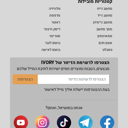
קטגוריות מובילות
מחשב נייח
טלוויזיה
מחשב נייד
מדפסת
מחשב גיימינג
ראוטר
מסך מחשב
דיסק חיצוני
סמארטפון
סטרימר
שעון חכם
בושם לגבר
טאבלט
בושם לאישה
הצטרפו לרשימת הדיוור של IVORY
מבצעים, הטבות ומוצרים חמים ישירות לתיבת המייל שלכם
הצטרפות
בעת ההצטרפות יישלח אליך מייל לאישור
אנחנו בסושיאל, ואתם?