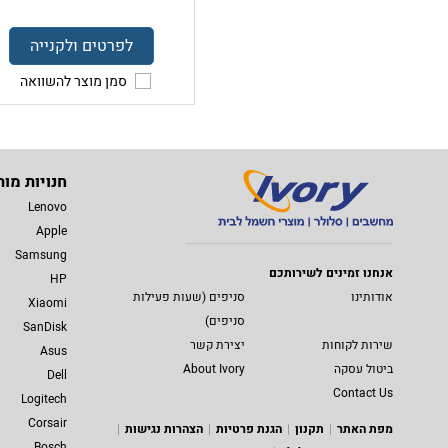
לפרטים ולקנייה
סמן מוצר להשוואה
חנויות מות
Lenovo
Apple
Samsung
אנחנו זמינים לשירותכם
HP
אודותינו
סניפים (שעות פעילות
Xiaomi
סניפים)
SanDisk
שירות לקוחות
יצירת קשר
Asus
ביטול עסקה
About Ivory
Dell
Contact Us
Logitech
Corsair
מפת האתר
תקנון
הגנת פרטיות
הצהרות נגישות
Bosch