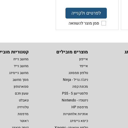
לפרטים ולקנייה
סמן מוצר להשוואה
ג
מוצרים מובילים
קטגוריות מוביל
אייפון
מחשב נייח
אייפד
מחשב נייד
טלפון סמסונג
מחשב גיימינג
נינג'ה גריל - Ninja
מסך מחשב
מכונת קפה
סמארטפון
פלסטיישן 5 - PS5
שעון חכם
נינטנדו - Nintendo
טאבלט
מדפסת HP
טלוויזיה
אוזניות אלחוטיות
מדפסת
כיסא גיימינג
ראוטר
טלפון שיאומי - Xiaomi
דיסק חיצוני