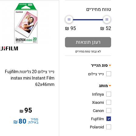
טווח מחירים
95 ₪
52 ₪
רענן תוצאות
לא נבחר טווח מחירים
סוג הנייר
נייר צילום 20 גליונות Fujifilm
נייר צילום
instax mini Instant Film
62x46mm
מותג
Infinya
Xiaomi
95
Canon
₪
Fujifilm
מחיר
80
₪
באילת:
Polaroid