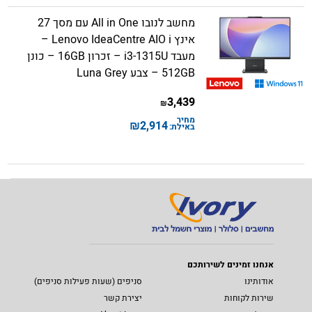
מחשב לנובו All in One עם מסך 27
אינץ Lenovo IdeaCentre AIO i –
מעבד i3-1315U – זכרון 16GB – כונן
512GB – צבע Luna Grey
3,439
₪
מחיר
₪
2,914
באילת:
אנחנו זמינים לשירותכם
אודותינו
סניפים (שעות פעילות סניפים)
שירות לקוחות
יצירת קשר