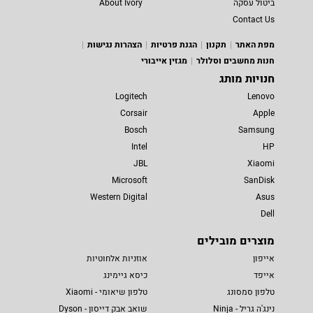
ביטול עסקה
About Ivory
Contact Us
מפת האתר
תקנון
הגנת פרטיות
הצהרות נגישות
חנות מחשבים וסלולר
מגזין אייבורי
חנויות מותג
Logitech
Lenovo
Corsair
Apple
Bosch
Samsung
Intel
HP
JBL
Xiaomi
Microsoft
SanDisk
Western Digital
Asus
Dell
מוצרים מובילים
אייפון
אוזניות אלחוטיות
אייפד
כיסא גיימינג
טלפון סמסונג
טלפון שיאומי - Xiaomi
נינג'ה גריל - Ninja
שואב אבק דייסון - Dyson