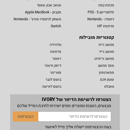
מכונת קפה
שואב אבק שוטף
פלסטיישן 5 - PS5
מקבוק - Apple MacBook
נינטנדו - Nintendo
משחק לנינטנדו סוויץ' - Nintendo
מדפסת HP
Switch
קטגוריות מובילות
מחשב נייח
טלוויזיה
מחשב נייד
מדפסת
מחשב גיימינג
ראוטר
מסך מחשב
דיסק חיצוני
סמארטפון
סטרימר
שעון חכם
בושם לגבר
טאבלט
בושם לאישה
הצטרפו לרשימת הדיוור של IVORY
מבצעים, הטבות ומוצרים חמים ישירות לתיבת המייל שלכם
הצטרפות
בעת ההצטרפות יישלח אליך מייל לאישור