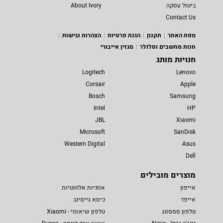
ביטול עסקה
About Ivory
Contact Us
מפת האתר
תקנון
הגנת פרטיות
הצהרות נגישות
חנות מחשבים וסלולר
מגזין אייבורי
חנויות מותג
Logitech
Lenovo
Corsair
Apple
Bosch
Samsung
Intel
HP
JBL
Xiaomi
Microsoft
SanDisk
Western Digital
Asus
Dell
מוצרים מובילים
אייפון
אוזניות אלחוטיות
אייפד
כיסא גיימינג
טלפון סמסונג
טלפון שיאומי - Xiaomi