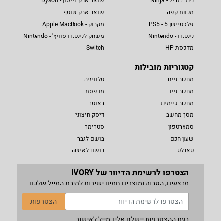
נינג'ה גריל - Ninja
שואב אבק דייסון - Dyson
מכונת קפה
שואב אבק שוטף
פלסטיישן 5 - PS5
מקבוק - Apple MacBook
נינטנדו - Nintendo
משחק לנינטנדו סוויץ' - Nintendo
מדפסת HP
Switch
קטגוריות מובילות
מחשב נייח
טלוויזיה
מחשב נייד
מדפסת
מחשב גיימינג
ראוטר
מסך מחשב
דיסק חיצוני
סמארטפון
סטרימר
שעון חכם
בושם לגבר
טאבלט
בושם לאישה
הצטרפו לרשימת הדיוור של IVORY
מבצעים, הטבות ומוצרים חמים ישירות לתיבת המייל שלכם
הצטרפות
בעת ההצטרפות יישלח אליך מייל לאישור