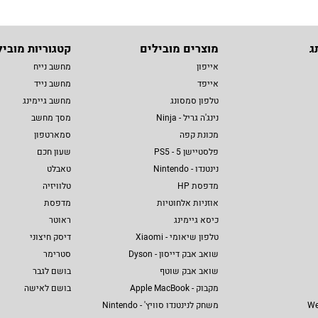
ג
מוצרים מובילים
קטגוריות מוביל
אייפון
מחשב נייח
אייפד
מחשב נייד
טלפון סמסונג
מחשב גיימינג
נינג'ה גריל - Ninja
מסך מחשב
מכונת קפה
סמארטפון
פלסטיישן 5 - PS5
שעון חכם
נינטנדו - Nintendo
טאבלט
מדפסת HP
טלוויזיה
אוזניות אלחוטיות
מדפסת
כיסא גיימינג
ראוטר
טלפון שיאומי - Xiaomi
דיסק חיצוני
שואב אבק דייסון - Dyson
סטרימר
שואב אבק שוטף
בושם לגבר
מקבוק - Apple MacBook
בושם לאישה
We
משחק לנינטנדו סוויץ' - Nintendo