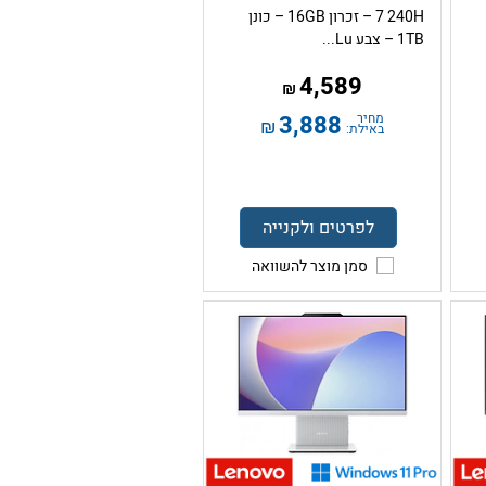
7 240H – זכרון 16GB – כונן
1TB – צבע Lu...
4,589
₪
מחיר
3,888
₪
באילת:
לפרטים ולקנייה
סמן מוצר להשוואה