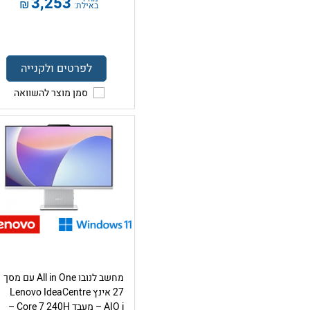
3,253
₪
באילת:
לפרטים ולקנייה
סמן מוצר להשוואה
מחשב לנובו All in One עם מסך
27 אינץ Lenovo IdeaCentre
AIO i – מעבד Core 7 240H –