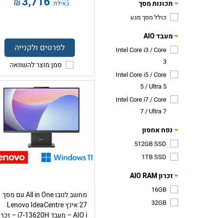
3,716
₪
תכונות מסך
באילת:
כולל מסך מגע
מעבד AIO
לפרטים ולקנייה
Intel Core i3 / Core
3
סמן מוצר להשוואה
Intel Core i5 / Core
5 / Ultra 5
Intel Core i7 / Core
7 / Ultra 7
נפח אחסון
512GB SSD
1TB SSD
זכרון AIO RAM
16GB
מחשב לנובו All in One עם מסך
32GB
27 אינץ Lenovo IdeaCentre
AIO i – מעבד i7-13620H – ז