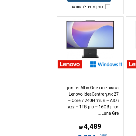
סמן מוצר להשוואה
ך
מחשב לנובו All in One עם מסך
27 אינץ Lenovo IdeaCentre
AIO i – מעבד Core 7 240H –
זכרון 16GB – כונן 1TB – צבע
Luna Gre...
4,489
₪
מחיר