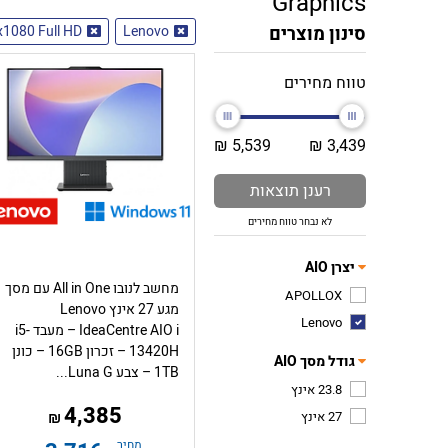
Graphics
סינון מוצרים
Lenovo
1080 Full HD
טווח מחירים
5,539 ₪
3,439 ₪
רענן תוצאות
לא נבחר טווח מחירים
יצרן AIO
מחשב לנובו All in One עם מסך
APOLLOX
מגע 27 אינץ Lenovo
Lenovo
IdeaCentre AIO i – מעבד i5-
13420H – זכרון 16GB – כונן
גודל מסך AIO
1TB – צבע Luna G...
23.8 אינץ
4,385
27 אינץ
₪
מחיר