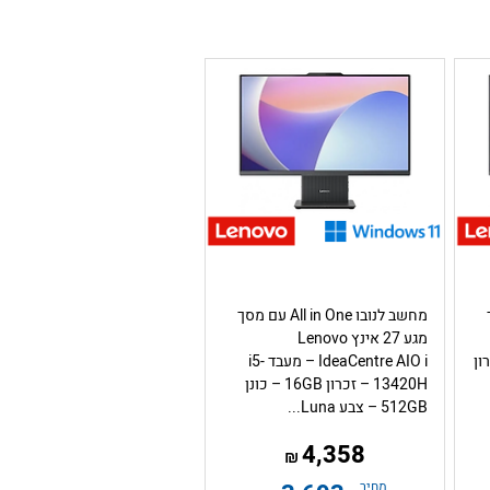
ך
מחשב לנובו All in One עם מסך
מגע 27 אינץ Lenovo
i5 – זכרון
IdeaCentre AIO i – מעבד i5-
13420H – זכרון 16GB – כונן
512GB – צבע Luna...
4,358
₪
מחיר