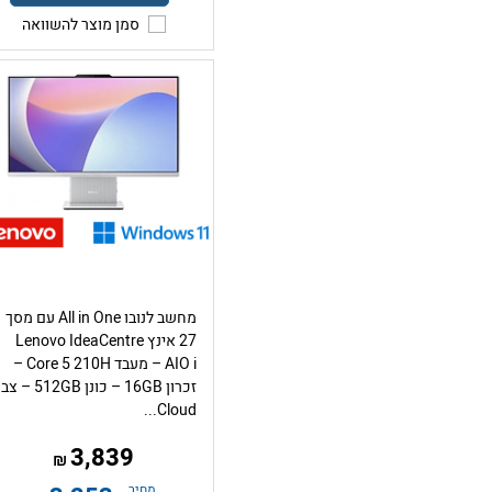
סמן מוצר להשוואה
מחשב לנובו All in One עם מסך
27 אינץ Lenovo IdeaCentre
AIO i – מעבד Core 5 210H –
זכרון 16GB – כונן 512GB 
Cloud...
3,839
₪
מחיר