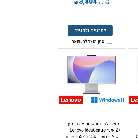
3,804
₪
באילת:
לפרטים ולקנייה
סמן מוצר להשוואה
ך
מחשב לנובו All in One עם מסך
27 אינץ Lenovo IdeaCentre
ד Core
AIO i – מעבד i3-1315U – זכרון