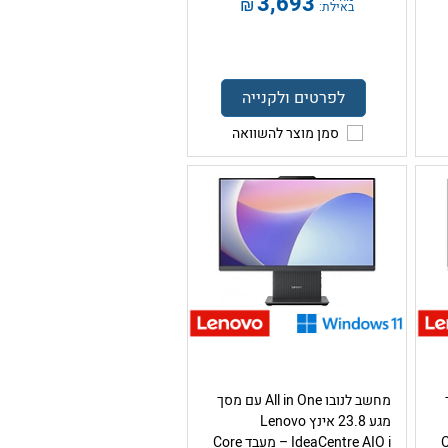
3,693
₪
באילת:
לפרטים ולקנייה
סמן מוצר להשוואה
ך
מחשב לנובו All in One עם מסך
מגע 23.8 אינץ Lenovo
ד Core
IdeaCentre AIO i – מעבד Core