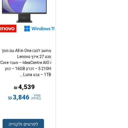
מחשב לנובו All in One עם מסך
מגע 27 אינץ Lenovo
IdeaCentre AIO i – מעבד Core
5 210H – זכרון 16GB – כונן
1TB – צבע Luna...
4,539
₪
מחיר
3,846
₪
באילת:
לפרטים ולקנייה