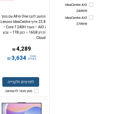
IdeaCentre AIO
24IRH9
מחשב לנובו All in One עם מסך
IdeaCentre AIO
23.8 אינץ Lenovo IdeaCentre
27IRH9
AIO i – מעבד Core 7 240H –
זכרון 16GB – כונן 1TB – צבע
Cloud...
4,289
₪
מחיר
3,634
₪
באילת:
לפרטים ולקנייה
סמן מוצר להשוואה