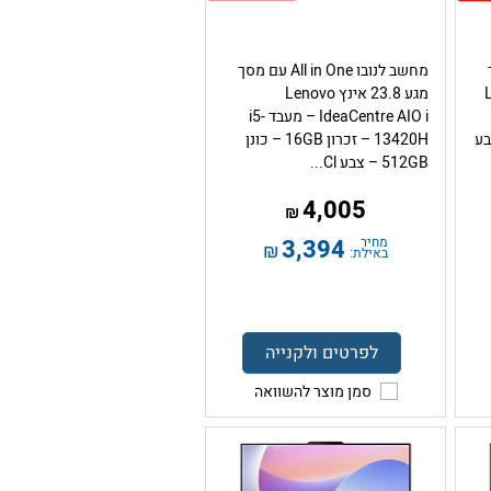
ך
מחשב לנובו All in One עם מסך
L
מגע 23.8 אינץ Lenovo
IdeaCentre AIO i – מעבד i5-
512GB – צבע
13420H – זכרון 16GB – כונן
512GB – צבע Cl...
4,005
₪
מחיר
3,394
₪
באילת:
לפרטים ולקנייה
סמן מוצר להשוואה