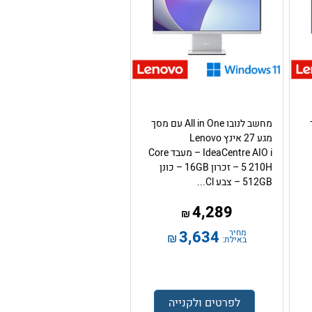
ך
מחשב לנובו All in One עם מסך
מגע 27 אינץ Lenovo
IdeaCentre AIO i – מעבד Core
5 210H – זכרון 16GB – כונן
512GB – צבע Cl...
4,289
₪
מחיר
3,634
₪
באילת:
לפרטים ולקנייה