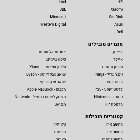
Intel
HP
JBL
Xiaomi
Microsoft
SanDisk
Western Digital
Asus
Dell
מוצרים מובילים
אייפון
אוזניות אלחוטיות
אייפד
כיסא גיימינג
טלפון סמסונג
טלפון שיאומי - Xiaomi
נינג'ה גריל - Ninja
שואב אבק דייסון - Dyson
מכונת קפה
שואב אבק שוטף
פלסטיישן 5 - PS5
מקבוק - Apple MacBook
נינטנדו - Nintendo
משחק לנינטנדו סוויץ' - Nintendo
מדפסת HP
Switch
קטגוריות מובילות
מחשב נייח
טלוויזיה
מחשב נייד
מדפסת
מחשב גיימינג
ראוטר