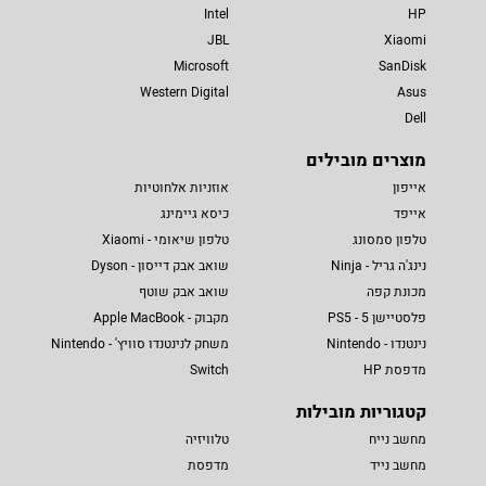
Intel
HP
JBL
Xiaomi
Microsoft
SanDisk
Western Digital
Asus
Dell
מוצרים מובילים
אייפון
אוזניות אלחוטיות
אייפד
כיסא גיימינג
טלפון סמסונג
טלפון שיאומי - Xiaomi
נינג'ה גריל - Ninja
שואב אבק דייסון - Dyson
מכונת קפה
שואב אבק שוטף
פלסטיישן 5 - PS5
מקבוק - Apple MacBook
נינטנדו - Nintendo
משחק לנינטנדו סוויץ' - Nintendo
מדפסת HP
Switch
קטגוריות מובילות
מחשב נייח
טלוויזיה
מחשב נייד
מדפסת