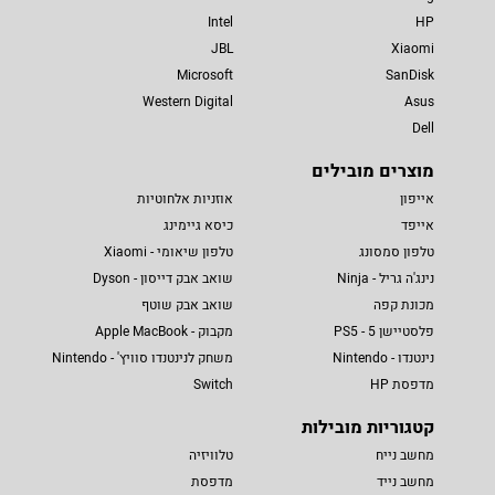
Intel
HP
JBL
Xiaomi
Microsoft
SanDisk
Western Digital
Asus
Dell
מוצרים מובילים
אייפון
אוזניות אלחוטיות
אייפד
כיסא גיימינג
טלפון סמסונג
טלפון שיאומי - Xiaomi
נינג'ה גריל - Ninja
שואב אבק דייסון - Dyson
מכונת קפה
שואב אבק שוטף
פלסטיישן 5 - PS5
מקבוק - Apple MacBook
נינטנדו - Nintendo
משחק לנינטנדו סוויץ' - Nintendo
מדפסת HP
Switch
קטגוריות מובילות
מחשב נייח
טלוויזיה
מחשב נייד
מדפסת