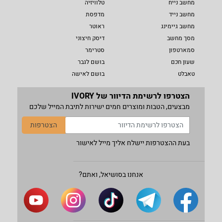
מחשב נייח
טלוויזיה
מחשב נייד
מדפסת
מחשב גיימינג
ראוטר
מסך מחשב
דיסק חיצוני
סמארטפון
סטרימר
שעון חכם
בושם לגבר
טאבלט
בושם לאישה
הצטרפו לרשימת הדיוור של IVORY
מבצעים, הטבות ומוצרים חמים ישירות לתיבת המייל שלכם
הצטרפות
בעת ההצטרפות יישלח אליך מייל לאישור
אנחנו בסושיאל, ואתם?