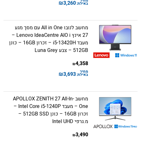
מחיר
₪
3,260
באילת:
מחשב לנובו All in One עם מסך מגע
27 אינץ Lenovo IdeaCentre AIO i –
מעבד i5-13420H – זכרון 16GB – כונן
512GB – צבע Luna Grey
4,358
₪
מחיר
₪
3,693
באילת:
מחשב APOLLOX ZENITH 27 All-In-
One – מעבד Intel Core i5-1240P –
זכרון 16GB – כונן 512GB SSD –
מ.גרפי Intel UHD
3,490
₪