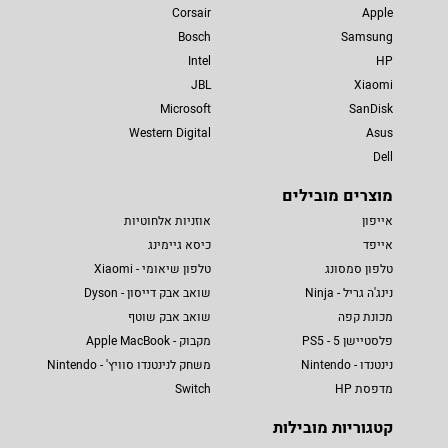
Corsair
Apple
Bosch
Samsung
Intel
HP
JBL
Xiaomi
Microsoft
SanDisk
Western Digital
Asus
Dell
מוצרים מובילים
אייפון
אוזניות אלחוטיות
אייפד
כיסא גיימינג
טלפון סמסונג
טלפון שיאומי - Xiaomi
נינג'ה גריל - Ninja
שואב אבק דייסון - Dyson
מכונת קפה
שואב אבק שוטף
פלסטיישן 5 - PS5
מקבוק - Apple MacBook
נינטנדו - Nintendo
משחק לנינטנדו סוויץ' - Nintendo
מדפסת HP
Switch
קטגוריות מובילות