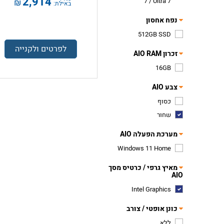
2,914
7 / Ultra 7
₪
באילת:
נפח אחסון
512GB SSD
לפרטים ולקנייה
זכרון AIO RAM
16GB
צבע AIO
כסוף
שחור
מערכת הפעלה AIO
Windows 11 Home
מאיץ גרפי / כרטיס מסך
AIO
Intel Graphics
כונן אופטי / צורב
ללא