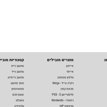
ג
מוצרים מובילים
קטגוריות מוביל
אייפון
מחשב נייח
אייפד
מחשב נייד
טלפון סמסונג
מחשב גיימינג
נינג'ה גריל - Ninja
מסך מחשב
מכונת קפה
סמארטפון
פלסטיישן 5 - PS5
שעון חכם
נינטנדו - Nintendo
טאבלט
מדפסת HP
טלוויזיה