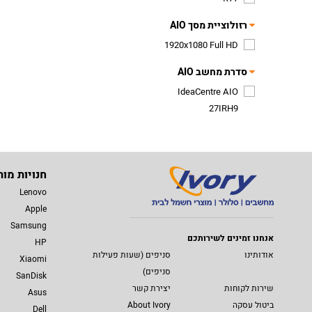
רזולוציית מסך AIO
1920x1080 Full HD
סדרת מחשב AIO
IdeaCentre AIO
27IRH9
חנויות מות
Lenovo
Apple
Samsung
אנחנו זמינים לשירותכם
HP
אודותינו
סניפים (שעות פעילות
Xiaomi
סניפים)
SanDisk
שירות לקוחות
יצירת קשר
Asus
ביטול עסקה
About Ivory
Dell