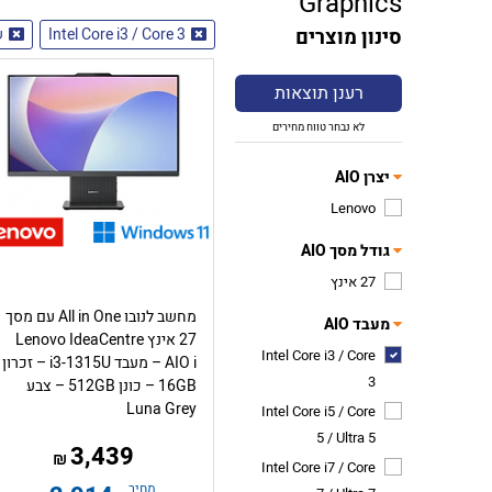
Graphics
סינון מוצרים
Intel Core i3 / Core 3
ש
רענן תוצאות
לא נבחר טווח מחירים
יצרן AIO
Lenovo
גודל מסך AIO
27 אינץ
מחשב לנובו All in One עם מסך
מעבד AIO
27 אינץ Lenovo IdeaCentre
Intel Core i3 / Core
AIO i – מעבד i3-1315U – זכרון
3
16GB – כונן 512GB – צבע
Luna Grey
Intel Core i5 / Core
5 / Ultra 5
3,439
₪
Intel Core i7 / Core
מחיר