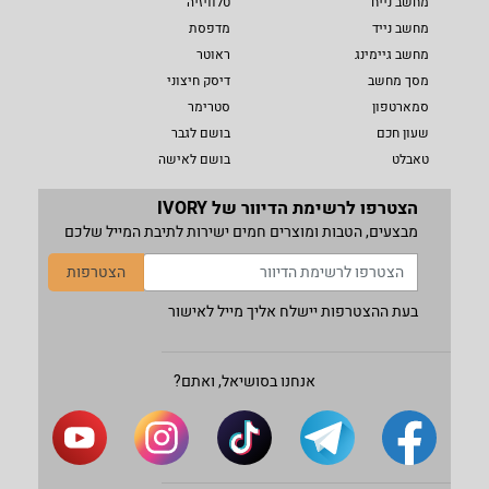
מחשב נייח
טלוויזיה
מחשב נייד
מדפסת
מחשב גיימינג
ראוטר
מסך מחשב
דיסק חיצוני
סמארטפון
סטרימר
שעון חכם
בושם לגבר
טאבלט
בושם לאישה
הצטרפו לרשימת הדיוור של IVORY
מבצעים, הטבות ומוצרים חמים ישירות לתיבת המייל שלכם
הצטרפות
בעת ההצטרפות יישלח אליך מייל לאישור
אנחנו בסושיאל, ואתם?