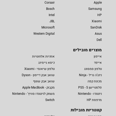
Corsair
Apple
Bosch
Samsung
Intel
HP
JBL
Xiaomi
Microsoft
SanDisk
Western Digital
Asus
Dell
מוצרים מובילים
אייפון
אוזניות אלחוטיות
אייפד
כיסא גיימינג
טלפון סמסונג
טלפון שיאומי - Xiaomi
נינג'ה גריל - Ninja
שואב אבק דייסון - Dyson
מכונת קפה
שואב אבק שוטף
פלסטיישן 5 - PS5
מקבוק - Apple MacBook
נינטנדו - Nintendo
משחק לנינטנדו סוויץ' - Nintendo
מדפסת HP
Switch
קטגוריות מובילות