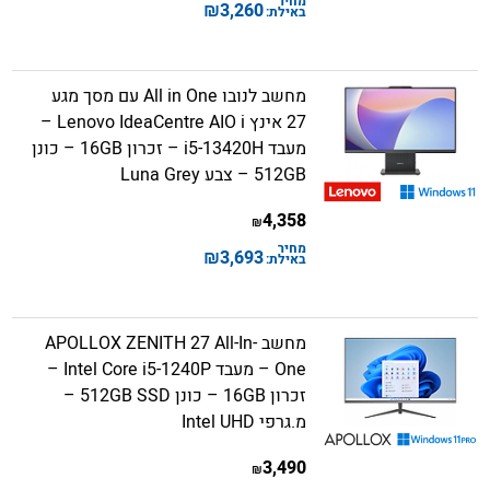
מחיר
₪
3,260
באילת:
מחשב לנובו All in One עם מסך מגע
27 אינץ Lenovo IdeaCentre AIO i –
מעבד i5-13420H – זכרון 16GB – כונן
512GB – צבע Luna Grey
4,358
₪
מחיר
₪
3,693
באילת:
מחשב APOLLOX ZENITH 27 All-In-
One – מעבד Intel Core i5-1240P –
זכרון 16GB – כונן 512GB SSD –
מ.גרפי Intel UHD
3,490
₪