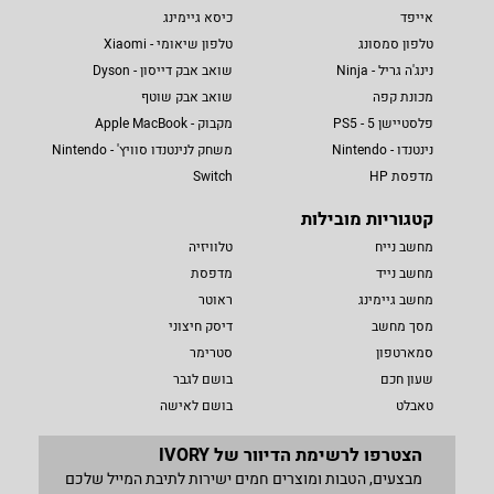
אייפד
כיסא גיימינג
טלפון סמסונג
טלפון שיאומי - Xiaomi
נינג'ה גריל - Ninja
שואב אבק דייסון - Dyson
מכונת קפה
שואב אבק שוטף
פלסטיישן 5 - PS5
מקבוק - Apple MacBook
נינטנדו - Nintendo
משחק לנינטנדו סוויץ' - Nintendo
מדפסת HP
Switch
קטגוריות מובילות
מחשב נייח
טלוויזיה
מחשב נייד
מדפסת
מחשב גיימינג
ראוטר
מסך מחשב
דיסק חיצוני
סמארטפון
סטרימר
שעון חכם
בושם לגבר
טאבלט
בושם לאישה
הצטרפו לרשימת הדיוור של IVORY
מבצעים, הטבות ומוצרים חמים ישירות לתיבת המייל שלכם