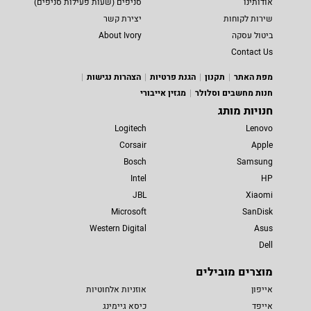
אודותינו
סניפים (שעות פעילות סניפים)
שירות לקוחות
יצירת קשר
ביטול עסקה
About Ivory
Contact Us
מפת האתר
תקנון
הגנת פרטיות
הצהרות נגישות
חנות מחשבים וסלולר
מגזין אייבורי
חנויות מותג
Logitech
Lenovo
Corsair
Apple
Bosch
Samsung
Intel
HP
JBL
Xiaomi
Microsoft
SanDisk
Western Digital
Asus
Dell
מוצרים מובילים
אייפון
אוזניות אלחוטיות
אייפד
כיסא גיימינג