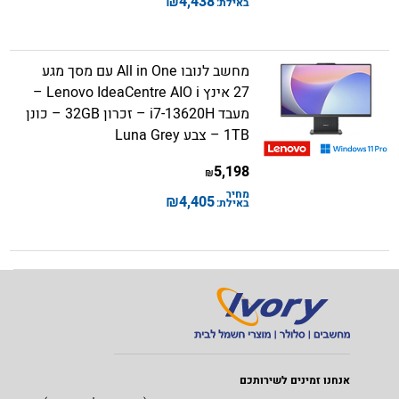
₪
4,438
באילת:
מחשב לנובו All in One עם מסך מגע
27 אינץ Lenovo IdeaCentre AIO i –
מעבד i7-13620H – זכרון 32GB – כונן
1TB – צבע Luna Grey
5,198
₪
מחיר
₪
4,405
באילת:
אנחנו זמינים לשירותכם