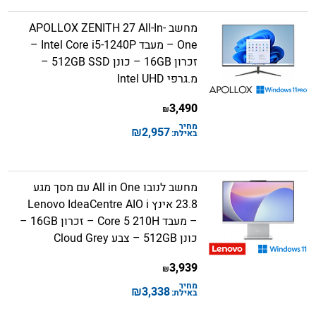
מחשב APOLLOX ZENITH 27 All-In-
One – מעבד Intel Core i5-1240P –
זכרון 16GB – כונן 512GB SSD –
מ.גרפי Intel UHD
3,490
₪
מחיר
₪
2,957
באילת:
מחשב לנובו All in One עם מסך מגע
23.8 אינץ Lenovo IdeaCentre AIO i
– מעבד Core 5 210H – זכרון 16GB –
כונן 512GB – צבע Cloud Grey
3,939
₪
מחיר
₪
3,338
באילת: