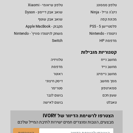
טלפון סמסונג
טלפון שיאומי - Xiaomi
נינג'ה גריל - Ninja
שואב אבק דייסון - Dyson
מכונת קפה
שואב אבק שוטף
פלסטיישן 5 - PS5
מקבוק - Apple MacBook
נינטנדו - Nintendo
משחק לנינטנדו סוויץ' - Nintendo
מדפסת HP
Switch
קטגוריות מובילות
מחשב נייח
טלוויזיה
מחשב נייד
מדפסת
מחשב גיימינג
ראוטר
מסך מחשב
דיסק חיצוני
סמארטפון
סטרימר
שעון חכם
בושם לגבר
טאבלט
בושם לאישה
הצטרפו לרשימת הדיוור של IVORY
מבצעים, הטבות ומוצרים חמים ישירות לתיבת המייל שלכם