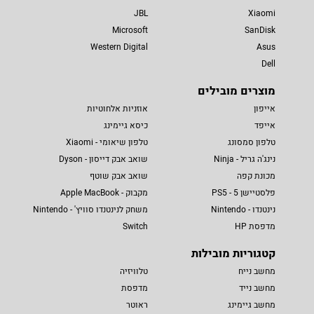
JBL
Xiaomi
Microsoft
SanDisk
Western Digital
Asus
Dell
מוצרים מובילים
אייפון
אוזניות אלחוטיות
אייפד
כיסא גיימינג
טלפון סמסונג
טלפון שיאומי - Xiaomi
נינג'ה גריל - Ninja
שואב אבק דייסון - Dyson
מכונת קפה
שואב אבק שוטף
פלסטיישן 5 - PS5
מקבוק - Apple MacBook
נינטנדו - Nintendo
משחק לנינטנדו סוויץ' - Nintendo
מדפסת HP
Switch
קטגוריות מובילות
מחשב נייח
טלוויזיה
מחשב נייד
מדפסת
מחשב גיימינג
ראוטר