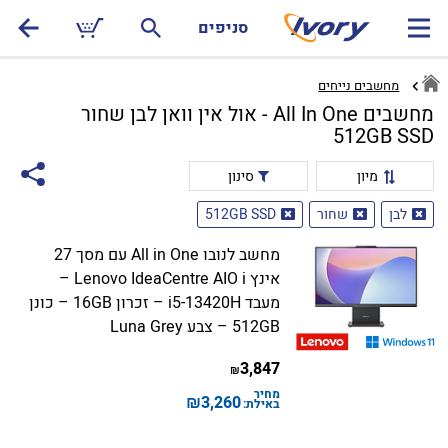
סניפים
מחשבים נייחים
מחשבים All In One - אול אין וואן לבן שחור
512GB SSD
מיון
סינון
לבן
שחור
512GB SSD
מחשב לנובו All in One עם מסך 27
אינץ Lenovo IdeaCentre AIO i –
מעבד i5-13420H – זכרון 16GB – כונן
512GB – צבע Luna Grey
3,847
₪
מחיר
₪
3,260
באילת: