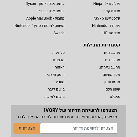
נינג'ה גריל - Ninja
שואב אבק דייסון - Dyson
מכונת קפה
שואב אבק שוטף
פלסטיישן 5 - PS5
מקבוק - Apple MacBook
נינטנדו - Nintendo
משחק לנינטנדו סוויץ' - Nintendo
מדפסת HP
Switch
קטגוריות מובילות
מחשב נייח
טלוויזיה
מחשב נייד
מדפסת
מחשב גיימינג
ראוטר
מסך מחשב
דיסק חיצוני
סמארטפון
סטרימר
שעון חכם
בושם לגבר
טאבלט
בושם לאישה
הצטרפו לרשימת הדיוור של IVORY
מבצעים, הטבות ומוצרים חמים ישירות לתיבת המייל שלכם
הצטרפות