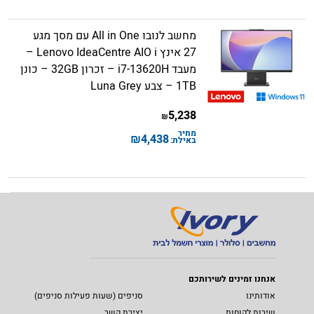
מחשב לנובו All in One עם מסך מגע
27 אינץ Lenovo IdeaCentre AIO i –
מעבד i7-13620H – זכרון 32GB – כונן
1TB – צבע Luna Grey
5,238
₪
מחיר
₪
4,438
באילת:
אנחנו זמינים לשירותכם
אודותינו
סניפים (שעות פעילות סניפים)
שירות לקוחות
יצירת קשר