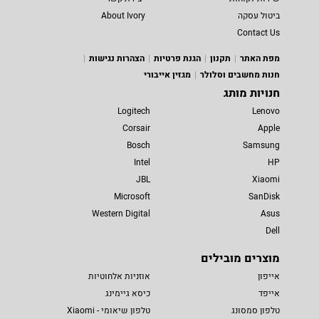
ביטול עסקה
About Ivory
Contact Us
מפת האתר
תקנון
הגנת פרטיות
הצהרות נגישות
חנות מחשבים וסלולר
מגזין אייבורי
חנויות מותג
Logitech
Lenovo
Corsair
Apple
Bosch
Samsung
Intel
HP
JBL
Xiaomi
Microsoft
SanDisk
Western Digital
Asus
Dell
מוצרים מובילים
אייפון
אוזניות אלחוטיות
אייפד
כיסא גיימינג
טלפון סמסונג
טלפון שיאומי - Xiaomi