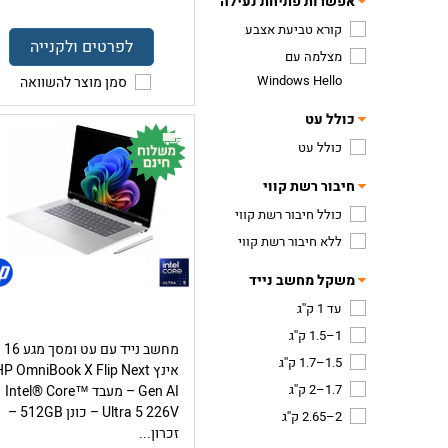
אפשרות פתיחת נעילה
קורא טביעת אצבע
לפרטים ולקנייה
מצלמה עם
Windows Hello
סמן מוצר להשוואה
כולל עט
כולל עט
חיבור רשת קווי
כולל חיבור רשת קווי
ללא חיבור רשת קווי
משקל מחשב נייד
עד 1 ק''ג
1–1.5 ק''ג
מחשב נייד עם עט ומסך מגע 16
1.5–1.7 ק''ג
אינץ P OmniBook X Flip Next
1.7–2 ק''ג
Gen AI – מעבד Intel® Core™
Ultra 5 226V – כונן 512GB –
2–2.65 ק''ג
זכרון...