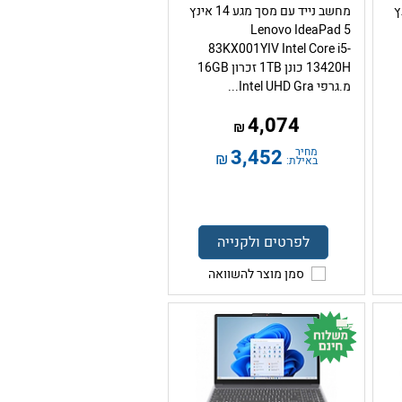
 14 אינץ
מחשב נייד עם מסך מגע 14 אינץ
Lenovo IdeaPad 5
83KX001YIV Intel Core i5-
13420H כונן 1TB זכרון 16GB
מ.גרפי Intel UHD Gra...
4,074
₪
מחיר
3,452
₪
באילת:
לפרטים ולקנייה
סמן מוצר להשוואה