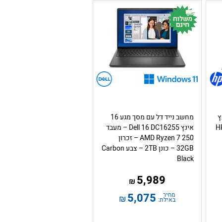
 16 אינץ
מחשב נייד דל עם מסך מגע 16
H
אינץ Dell 16 DC16255 – מעבד
AMD Ryzen 7 250 – זכרון
32GB – כונן 2TB – צבע Carbon
Black
5,989
₪
מחיר
5,075
₪
באילת: