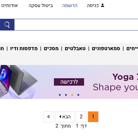
כניסה
הרשמה
ביטול עסקה
אודותינו
יחים
|
סמארטפונים
|
טאבלטים
|
מסכים
|
מדפסות ודיו
|
חו
1
2
הבא
דף: 1 מתוך: 2