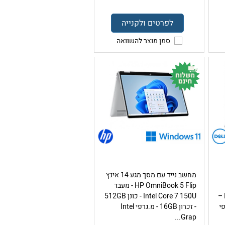
לפרטים ולקנייה
סמן מוצר להשוואה
מחשב נייד עם מסך מגע 14 אינץ
HP OmniBook 5 Flip - מעבד
מעבד Intel Core Ultra 9 288V –
Intel Core 7 150U - כונן 512GB
מ.גרפי
- זכרון 16GB - מ.גרפי Intel
Grap...