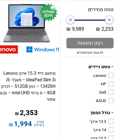
טווח מחירים
9,989 ₪
2,253 ₪
רענן תוצאות
לא נבחר טווח מחירים
מותג ניידים
מחשב נייד 15.3 אינץ Lenovo
Lenovo
IdeaPad Slim 3i – מעבד i5-
HP
13420H – כונן 512GB – זכרון
Dell
8GB – מ.גרפי Intel UHD – צבע
אפור
ASUS
2,353
גודל המסך
₪
13.3 אינץ'
מחיר
1,994
₪
באילת:
14 אינץ'
15.3 אינץ