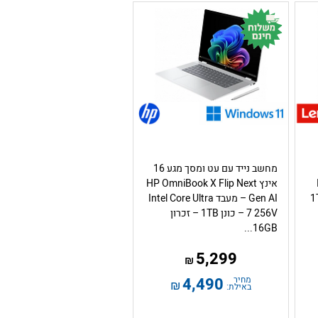
מחשב נייד עם עט ומסך מגע 16
אינץ HP OmniBook X Flip Next
1TB S
Gen AI – מעבד Intel Core Ultra
7 256V – כונן 1TB – זכרון
16GB...
5,299
₪
מחיר
4,490
₪
באילת: