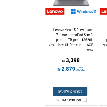
מחשב נייד 15.3 אינץ Lenovo
IdeaPad Slim 3i – מעבד i7-
ון
13620H – כונן 1TB – זכרון
Intel – צבע
16GB – מ.גרפי Intel UHD – צבע
אפור
3,398
₪
מחיר
2,879
₪
באילת:
לפרטים ולקנייה
סמן מוצר להשוואה