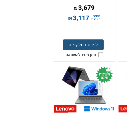
3,679
₪
מחיר
3,117
₪
באילת:
לפרטים ולקנייה
סמן מוצר להשוואה