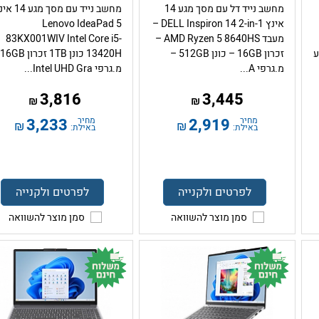
מחשב נייד דל עם מסך מגע 14
מחשב נייד עם מסך מגע
אינץ DELL Inspiron 14 2-in-1 –
Lenovo IdeaPad 5
מעבד AMD Ryzen 5 8640HS –
83KX001WIV Intel Core i5-
– צבע
זכרון 16GB – כונן 512GB –
13420H כונן 1TB זכרון 16GB
מ.גרפי A...
מ.גרפי Intel UHD Gra...
3,816
3,445
₪
₪
מחיר
2,919
מחיר
3,233
₪
₪
באילת:
באילת:
לפרטים ולקנייה
לפרטים ולקנייה
סמן מוצר להשוואה
סמן מוצר להשוואה