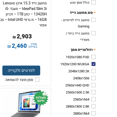
כולל מסך מגע
מחשב נייד 15.3 אינץ Lenovo
IdeaPad Slim 3i – מעבד i5-
סוג מחשב נייד
13420H – כונן 1TB – זכרון
16GB – מ.גרפי Intel UHD 
מחשב נייד לגיימינג -
אפור
Gaming
מחשב נייד ביתי /
2,903
₪
משרדי
מחיר
2,460
₪
באילת:
רזולוציית מסך
1920x1080 FHD
1920x1200 WUXGA
לפרטים ולקנייה
2048x1280 2K
2408x1506
סמן מוצר להשוואה
2560x1440 QHD
2560x1600 2.5K
2560x1664
2880x1800 2.8K
2880x1864