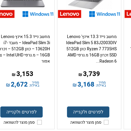
מחשב נייד 13.3 אינץ' Lenovo
מחשב נייד 15.3 אינץ Lenovo
IdeaPad Slim 5 83J2003DIV
IdeaPad Slim 3i – מעבד i7-
1
Ryzen 7 7735HS כונן 512GB
13620H – כונן 512GB – זכר
SSD זכרון 16GB מ.גרפי AMD
16GB – מ.גרפי  UHD
Radeon 6...
אפור
3,153
3,739
₪
₪
מחיר
3,168
מחיר
2,672
₪
₪
באילת:
באילת:
לפרטים ולקנייה
לפרטים ולקנייה
סמן מוצר להשוואה
סמן מוצר להשוואה