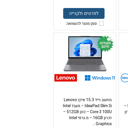
לפרטים ולקנייה
סמן מוצר להשוואה
מחשב נייד 15.3 אינץ Lenovo
אינץ DELL Inspiron 14 2-in-1 –
IdeaPad Slim 3i – מעבד Intel
 – זכרון
Core 3 100U – כונן 512GB –
זכרון 16GB – מ.גרפי Intel
Graphics...