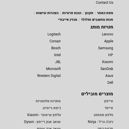
Contact Us
מפת האתר
תקנון
הגנת פרטיות
הצהרות נגישות
חנות מחשבים וסלולר
מגזין אייבורי
חנויות מותג
Logitech
Lenovo
Corsair
Apple
Bosch
Samsung
Intel
HP
JBL
Xiaomi
Microsoft
SanDisk
Western Digital
Asus
Dell
מוצרים מובילים
אייפון
אוזניות אלחוטיות
אייפד
כיסא גיימינג
טלפון סמסונג
טלפון שיאומי - Xiaomi
נינג'ה גריל - Ninja
שואב אבק דייסון - Dyson
מכונת קפה
שואב אבק שוטף