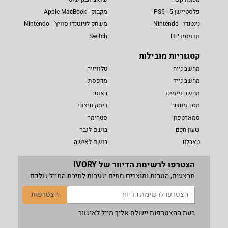
פלסטיישן 5 - PS5
מקבוק - Apple MacBook
נינטנדו - Nintendo
משחק לנינטנדו סוויץ' - Nintendo
מדפסת HP
Switch
קטגוריות מובילות
מחשב נייח
טלוויזיה
מחשב נייד
מדפסת
מחשב גיימינג
ראוטר
מסך מחשב
דיסק חיצוני
סמארטפון
סטרימר
שעון חכם
בושם לגבר
טאבלט
בושם לאישה
הצטרפו לרשימת הדיוור של IVORY
מבצעים, הטבות ומוצרים חמים ישירות לתיבת המייל שלכם
הצטרפות
בעת ההצטרפות יישלח אליך מייל לאישור