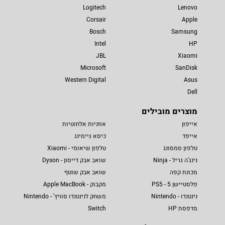
Logitech
Lenovo
Corsair
Apple
Bosch
Samsung
Intel
HP
JBL
Xiaomi
Microsoft
SanDisk
Western Digital
Asus
Dell
מוצרים מובילים
אייפון
אוזניות אלחוטיות
אייפד
כיסא גיימינג
טלפון סמסונג
טלפון שיאומי - Xiaomi
נינג'ה גריל - Ninja
שואב אבק דייסון - Dyson
מכונת קפה
שואב אבק שוטף
פלסטיישן 5 - PS5
מקבוק - Apple MacBook
נינטנדו - Nintendo
משחק לנינטנדו סוויץ' - Nintendo
מדפסת HP
Switch