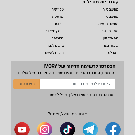
קטגוריות מובילות
מחשב נייח
טלוויזיה
מחשב נייד
מדפסת
מחשב גיימינג
ראוטר
מסך מחשב
דיסק חיצוני
סמארטפון
סטרימר
שעון חכם
בושם לגבר
טאבלט
בושם לאישה
הצטרפו לרשימת הדיוור של IVORY
מבצעים, הטבות ומוצרים חמים ישירות לתיבת המייל שלכם
הצטרפות
בעת ההצטרפות יישלח אליך מייל לאישור
אנחנו בסושיאל, ואתם?