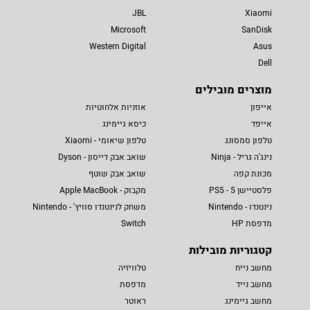
JBL
Xiaomi
Microsoft
SanDisk
Western Digital
Asus
Dell
מוצרים מובילים
אייפון
אוזניות אלחוטיות
אייפד
כיסא גיימינג
טלפון סמסונג
טלפון שיאומי - Xiaomi
נינג'ה גריל - Ninja
שואב אבק דייסון - Dyson
מכונת קפה
שואב אבק שוטף
פלסטיישן 5 - PS5
מקבוק - Apple MacBook
נינטנדו - Nintendo
משחק לנינטנדו סוויץ' - Nintendo
מדפסת HP
Switch
קטגוריות מובילות
מחשב נייח
טלוויזיה
מחשב נייד
מדפסת
מחשב גיימינג
ראוטר