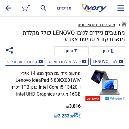
סניפים
מחשבים ניידים ואביזרים
מחשבים ניידים לנובו LENOVO כולל מקלדת
מוארת קורא טביעת אצבע
מיון
סינון
לנובו LENOVO
כולל מקלדת מוארת
קורא טביעת אצבע
מחשב נייד עם מסך מגע 14 אינץ
Lenovo IdeaPad 5 83KX001WIV
Intel Core i5-13420H כונן 1TB זכרון
16GB מ.גרפי Intel UHD Graphics
3,816
₪
מחיר
₪
3,233
באילת: