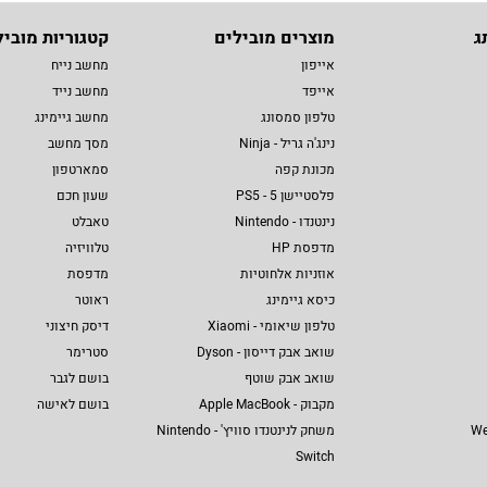
ג
מוצרים מובילים
קטגוריות מוביל
אייפון
מחשב נייח
אייפד
מחשב נייד
טלפון סמסונג
מחשב גיימינג
נינג'ה גריל - Ninja
מסך מחשב
מכונת קפה
סמארטפון
פלסטיישן 5 - PS5
שעון חכם
נינטנדו - Nintendo
טאבלט
מדפסת HP
טלוויזיה
אוזניות אלחוטיות
מדפסת
כיסא גיימינג
ראוטר
טלפון שיאומי - Xiaomi
דיסק חיצוני
שואב אבק דייסון - Dyson
סטרימר
שואב אבק שוטף
בושם לגבר
מקבוק - Apple MacBook
בושם לאישה
We
משחק לנינטנדו סוויץ' - Nintendo
Switch