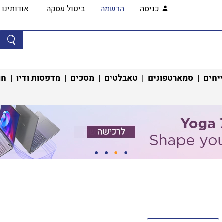
כניסה
הרשמה
ביטול עסקה
אודותינו
יחים
|
סמארטפונים
|
טאבלטים
|
מסכים
|
מדפסות ודיו
|
חו