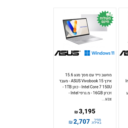
מחשב נייד עם מסך מגע 15.6
Inte
אינץ ASUS Vivobook 15 - מעבד
Intel Core 7 150U - כונן 1TB -
 צבע
זכרון 16GB - מ.גרפי Intel -
צבע...
3,195
₪
מחיר
2,707
₪
באילת: