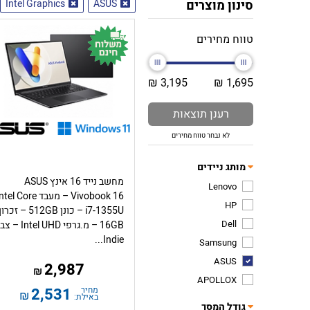
סינון מוצרים
ASUS
Intel Graphics
טווח מחירים
3,195 ₪
1,695 ₪
רענן תוצאות
לא נבחר טווח מחירים
מותג ניידים
מחשב נייד 16 אינץ ASUS
Lenovo
Vivobook 16 – מעבד tel Core
HP
i7-1355U – כונן 512GB – זכרו
Dell
16GB – מ.גרפי Intel UHD 
Indie...
Samsung
ASUS
2,987
₪
APOLLOX
מחיר
2,531
₪
באילת:
גודל המסך