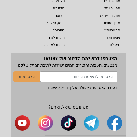
מחשב נייח
טלוויזיה
מחשב נייד
מדפסת
מחשב גיימינג
ראוטר
מסך מחשב
דיסק חיצוני
סמארטפון
סטרימר
שעון חכם
בושם לגבר
טאבלט
בושם לאישה
הצטרפו לרשימת הדיוור של IVORY
מבצעים, הטבות ומוצרים חמים ישירות לתיבת המייל שלכם
הצטרפות
בעת ההצטרפות יישלח אליך מייל לאישור
אנחנו בסושיאל, ואתם?