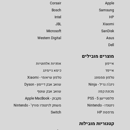
Corsair
Apple
Bosch
Samsung
Intel
HP
JBL
Xiaomi
Microsoft
SanDisk
Western Digital
Asus
Dell
מוצרים מובילים
אייפון
אוזניות אלחוטיות
אייפד
כיסא גיימינג
טלפון סמסונג
טלפון שיאומי - Xiaomi
נינג'ה גריל - Ninja
שואב אבק דייסון - Dyson
מכונת קפה
שואב אבק שוטף
פלסטיישן 5 - PS5
מקבוק - Apple MacBook
נינטנדו - Nintendo
משחק לנינטנדו סוויץ' - Nintendo
מדפסת HP
Switch
קטגוריות מובילות