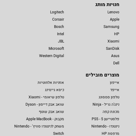
חנויות מותג
Logitech
Lenovo
Corsair
Apple
Bosch
Samsung
Intel
HP
JBL
Xiaomi
Microsoft
SanDisk
Western Digital
Asus
Dell
מוצרים מובילים
אייפון
אוזניות אלחוטיות
אייפד
כיסא גיימינג
טלפון סמסונג
טלפון שיאומי - Xiaomi
נינג'ה גריל - Ninja
שואב אבק דייסון - Dyson
מכונת קפה
שואב אבק שוטף
פלסטיישן 5 - PS5
מקבוק - Apple MacBook
נינטנדו - Nintendo
משחק לנינטנדו סוויץ' - Nintendo
מדפסת HP
Switch