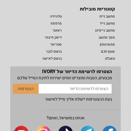
קטגוריות מובילות
מחשב נייח
טלוויזיה
מחשב נייד
מדפסת
מחשב גיימינג
ראוטר
מסך מחשב
דיסק חיצוני
סמארטפון
סטרימר
שעון חכם
בושם לגבר
טאבלט
בושם לאישה
הצטרפו לרשימת הדיוור של IVORY
מבצעים, הטבות ומוצרים חמים ישירות לתיבת המייל שלכם
הצטרפות
בעת ההצטרפות יישלח אליך מייל לאישור
אנחנו בסושיאל, ואתם?