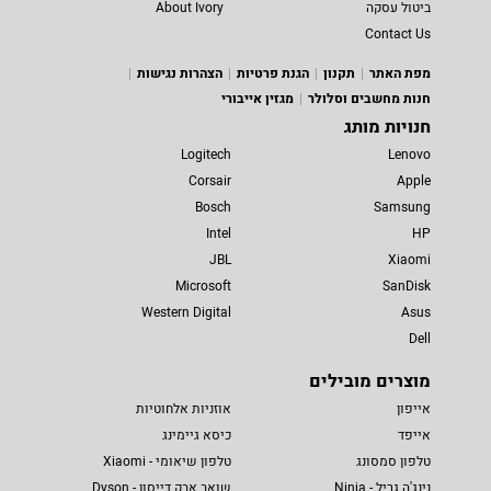
ביטול עסקה
About Ivory
Contact Us
מפת האתר
תקנון
הגנת פרטיות
הצהרות נגישות
חנות מחשבים וסלולר
מגזין אייבורי
חנויות מותג
Logitech
Lenovo
Corsair
Apple
Bosch
Samsung
Intel
HP
JBL
Xiaomi
Microsoft
SanDisk
Western Digital
Asus
Dell
מוצרים מובילים
אייפון
אוזניות אלחוטיות
אייפד
כיסא גיימינג
טלפון סמסונג
טלפון שיאומי - Xiaomi
נינג'ה גריל - Ninja
שואב אבק דייסון - Dyson