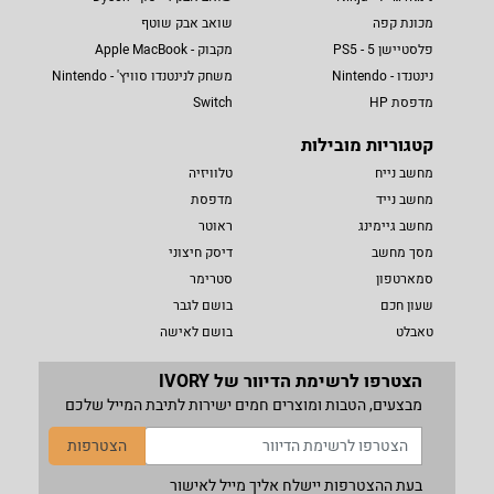
מכונת קפה
שואב אבק שוטף
פלסטיישן 5 - PS5
מקבוק - Apple MacBook
נינטנדו - Nintendo
משחק לנינטנדו סוויץ' - Nintendo
מדפסת HP
Switch
קטגוריות מובילות
מחשב נייח
טלוויזיה
מחשב נייד
מדפסת
מחשב גיימינג
ראוטר
מסך מחשב
דיסק חיצוני
סמארטפון
סטרימר
שעון חכם
בושם לגבר
טאבלט
בושם לאישה
הצטרפו לרשימת הדיוור של IVORY
מבצעים, הטבות ומוצרים חמים ישירות לתיבת המייל שלכם
הצטרפות
בעת ההצטרפות יישלח אליך מייל לאישור