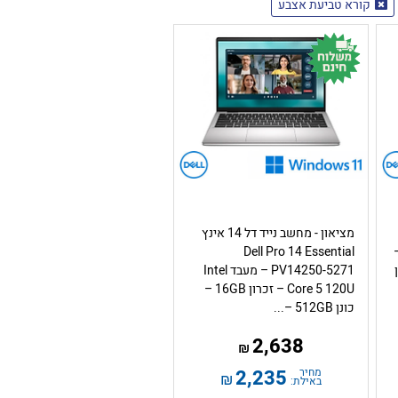
קורא טביעת אצבע
מציאון - מחשב נייד דל 14 אינץ
Dell Pro 14 Essential
14 Essenti
ון
PV14250-5271 – מעבד Intel
Core 5 120U – זכרון 16GB –
כונן 512GB –...
2,638
₪
מחיר
2,235
₪
באילת: