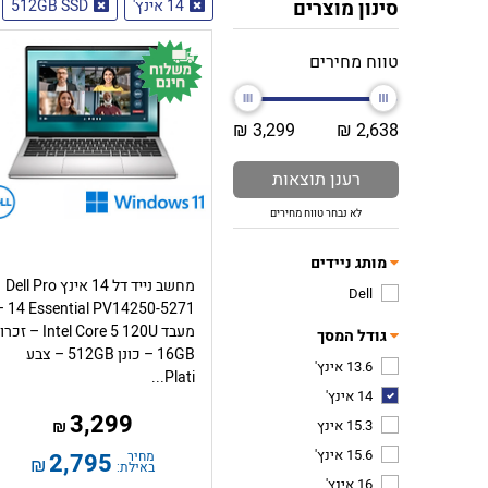
סינון מוצרים
14 אינץ'
512GB SSD
טווח מחירים
3,299 ₪
2,638 ₪
רענן תוצאות
לא נבחר טווח מחירים
מותג ניידים
מחשב נייד דל 14 אינץ Dell Pro
Dell
al PV14250-5271 –
מעבד Intel Core 5 120U – זכר
גודל המסך
16GB – כונן 512GB – צבע
13.6 אינץ'
Plati...
14 אינץ'
3,299
15.3 אינץ
₪
15.6 אינץ'
מחיר
2,795
₪
באילת:
16 אינץ'