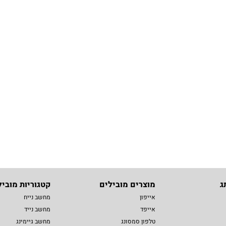
ג
מוצרים מובילים
קטגוריות מוביל
אייפון
מחשב נייח
אייפד
מחשב נייד
טלפון סמסונג
מחשב גיימינג