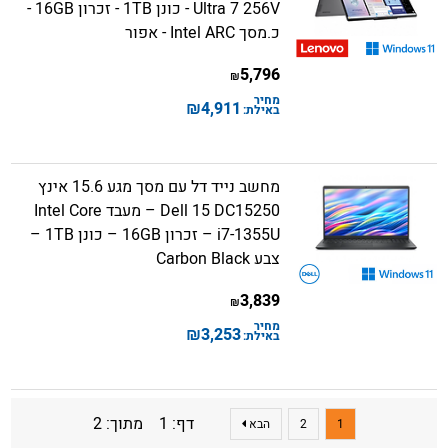
Ultra 7 256V - כונן 1TB - זכרון 16GB -
כ.מסך Intel ARC - אפור
5,796
₪
מחיר
₪
4,911
באילת:
מחשב נייד דל עם מסך מגע 15.6 אינץ
Dell 15 DC15250 – מעבד Intel Core
i7-1355U – זכרון 16GB – כונן 1TB –
צבע Carbon Black
3,839
₪
מחיר
₪
3,253
באילת:
דף: 1 מתוך: 2
1
2
הבא