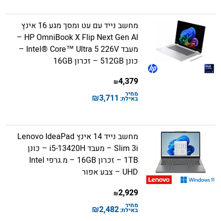
מחשב נייד עם עט ומסך מגע 16 אינץ
HP OmniBook X Flip Next Gen AI –
מעבד Intel® Core™ Ultra 5 226V –
כונן 512GB – זכרון 16GB
4,379
₪
מחיר
₪
3,711
באילת:
מחשב נייד 14 אינץ Lenovo IdeaPad
Slim 3i – מעבד i5-13420H – כונן
1TB – זכרון 16GB – מ.גרפי Intel
UHD – צבע אפור
2,929
₪
מחיר
₪
2,482
באילת: