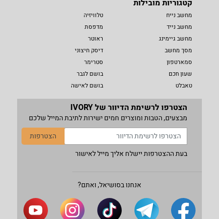
קטגוריות מובילות
מחשב נייח
טלוויזיה
מחשב נייד
מדפסת
מחשב גיימינג
ראוטר
מסך מחשב
דיסק חיצוני
סמארטפון
סטרימר
שעון חכם
בושם לגבר
טאבלט
בושם לאישה
הצטרפו לרשימת הדיוור של IVORY
מבצעים, הטבות ומוצרים חמים ישירות לתיבת המייל שלכם
הצטרפות
בעת ההצטרפות יישלח אליך מייל לאישור
אנחנו בסושיאל, ואתם?