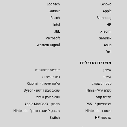
Logitech
Lenovo
Corsair
Apple
Bosch
Samsung
Intel
HP
JBL
Xiaomi
Microsoft
SanDisk
Western Digital
Asus
Dell
מוצרים מובילים
אייפון
אוזניות אלחוטיות
אייפד
כיסא גיימינג
טלפון סמסונג
טלפון שיאומי - Xiaomi
נינג'ה גריל - Ninja
שואב אבק דייסון - Dyson
מכונת קפה
שואב אבק שוטף
פלסטיישן 5 - PS5
מקבוק - Apple MacBook
נינטנדו - Nintendo
משחק לנינטנדו סוויץ' - Nintendo
מדפסת HP
Switch