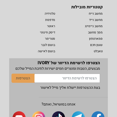
קטגוריות מובילות
מחשב נייח
טלוויזיה
מחשב נייד
מדפסת
מחשב גיימינג
ראוטר
מסך מחשב
דיסק חיצוני
סמארטפון
סטרימר
שעון חכם
בושם לגבר
טאבלט
בושם לאישה
הצטרפו לרשימת הדיוור של IVORY
מבצעים, הטבות ומוצרים חמים ישירות לתיבת המייל שלכם
הצטרפות
בעת ההצטרפות יישלח אליך מייל לאישור
אנחנו בסושיאל, ואתם?