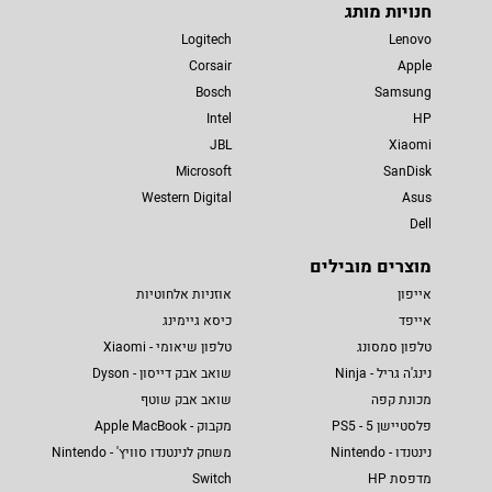
חנויות מותג
Logitech
Lenovo
Corsair
Apple
Bosch
Samsung
Intel
HP
JBL
Xiaomi
Microsoft
SanDisk
Western Digital
Asus
Dell
מוצרים מובילים
אייפון
אוזניות אלחוטיות
אייפד
כיסא גיימינג
טלפון סמסונג
טלפון שיאומי - Xiaomi
נינג'ה גריל - Ninja
שואב אבק דייסון - Dyson
מכונת קפה
שואב אבק שוטף
פלסטיישן 5 - PS5
מקבוק - Apple MacBook
נינטנדו - Nintendo
משחק לנינטנדו סוויץ' - Nintendo
מדפסת HP
Switch