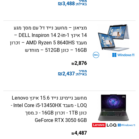
מחיר
₪
3,488
באילת:
מציאון – מחשב נייד דל עם מסך מגע
14 אינץ DELL Inspiron 14 2-in-1 –
מעבד AMD Ryzen 5 8640HS – זכרון
16GB – כונן 512GB – מוחדש
2,876
₪
מחיר
₪
2,437
באילת:
מחשב גיימינג נייד 15.6 אינץ Lenovo
LOQ - מעבד Intel Core i5-13450HX -
כונן 1TB - זכרון 16GB - כ.מסך
GeForce RTX 3050 6GB
4,487
₪