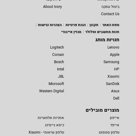
ביטול עסקה
About Ivory
Contact Us
מפת האתר
תקנון
הגנת פרטיות
הצהרות נגישות
חנות מחשבים וסלולר
מגזין אייבורי
חנויות מותג
Logitech
Lenovo
Corsair
Apple
Bosch
Samsung
Intel
HP
JBL
Xiaomi
Microsoft
SanDisk
Western Digital
Asus
Dell
מוצרים מובילים
אייפון
אוזניות אלחוטיות
אייפד
כיסא גיימינג
טלפון סמסונג
טלפון שיאומי - Xiaomi