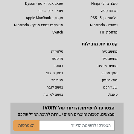
נינג'ה גריל - Ninja
שואב אבק דייסון - Dyson
מכונת קפה
שואב אבק שוטף
פלסטיישן 5 - PS5
מקבוק - Apple MacBook
נינטנדו - Nintendo
משחק לנינטנדו סוויץ' - Nintendo
מדפסת HP
Switch
קטגוריות מובילות
מחשב נייח
טלוויזיה
מחשב נייד
מדפסת
מחשב גיימינג
ראוטר
מסך מחשב
דיסק חיצוני
סמארטפון
סטרימר
שעון חכם
בושם לגבר
טאבלט
בושם לאישה
הצטרפו לרשימת הדיוור של IVORY
מבצעים, הטבות ומוצרים חמים ישירות לתיבת המייל שלכם
הצטרפות