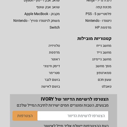
נינג'ה גריל - Ninja
שואב אבק דייסון - Dyson
מכונת קפה
שואב אבק שוטף
פלסטיישן 5 - PS5
מקבוק - Apple MacBook
נינטנדו - Nintendo
משחק לנינטנדו סוויץ' - Nintendo
מדפסת HP
Switch
קטגוריות מובילות
מחשב נייח
טלוויזיה
מחשב נייד
מדפסת
מחשב גיימינג
ראוטר
מסך מחשב
דיסק חיצוני
סמארטפון
סטרימר
שעון חכם
בושם לגבר
טאבלט
בושם לאישה
הצטרפו לרשימת הדיוור של IVORY
מבצעים, הטבות ומוצרים חמים ישירות לתיבת המייל שלכם
הצטרפות
בעת ההצטרפות יישלח אליך מייל לאישור