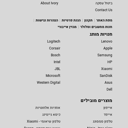
ביטול עסקה
About Ivory
Contact Us
מפת האתר
תקנון
הגנת פרטיות
הצהרות נגישות
חנות מחשבים וסלולר
מגזין אייבורי
חנויות מותג
Logitech
Lenovo
Corsair
Apple
Bosch
Samsung
Intel
HP
JBL
Xiaomi
Microsoft
SanDisk
Western Digital
Asus
Dell
מוצרים מובילים
אייפון
אוזניות אלחוטיות
אייפד
כיסא גיימינג
טלפון סמסונג
טלפון שיאומי - Xiaomi