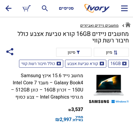
סניפים
מחשבים ניידים ואביזרים
מחשבים ניידים 16GB קורא טביעת אצבע כולל
חיבור רשת קווי
מיון
סינון
16GB
קורא טביעת אצבע
כולל חיבור רשת קווי
מחשב נייד 15.6 אינץ Samsung
Galaxy Book4 – מעבד Intel Core 7
150U – זכרון 16GB – כונן 512GB –
מ.גרפי Intel Graphics – צבע כסוף
3,537
₪
מחיר
₪
2,997
באילת: