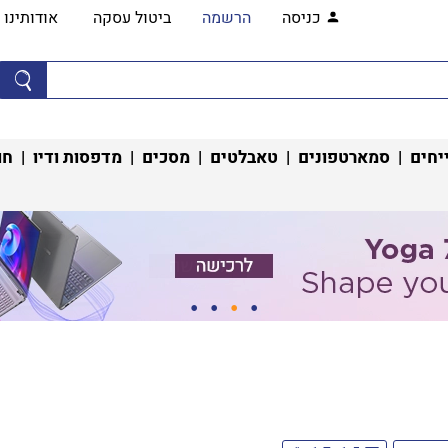
כניסה
הרשמה
ביטול עסקה
אודותינו
יחים
|
סמארטפונים
|
טאבלטים
|
מסכים
|
מדפסות ודיו
|
חו