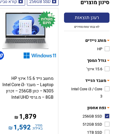
סינון מוצרים
256GB SSD
קורא טביע
רענן תוצאות
לא נבחר טווח מחירים
מותג ניידים
HP
גודל המסך
15.6 אינץ'
מחשב נייד 15.6 אינץ HP
מעבד הנייד
Laptop – מעבד Intel Core i3-
Intel Core i3 / Core
N305 – כונן 256GB – זכרון
3
8GB – מ.גרפי Intel UHD
נפח אחסון
1,879
256GB SSD
₪
512GB SSD
מחיר
1,592
₪
באילת:
1TB SSD