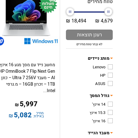
טווח מחירים
18,494 ₪
4,679 ₪
רענן תוצאות
לא נבחר טווח מחירים
מותג ניידים
מחשב נייד עם מסך מגע 16 אינץ
Lenovo
HP OmniBook 7 Flip Next Gen
HP
AI – מעבד Ultra 7 256V – כונן
ASUS
1TB – זכרון 16GB – מ.גרפי
Intel...
גודל המסך
5,997
14 אינץ'
₪
15.3 אינץ
מחיר
5,082
₪
באילת:
16 אינץ'
מעבד הנייד