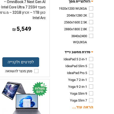
רזולוציית מסך
OmniBook 7 Next Gen AI –
מעבד ra 7 255H
1920x1200 WUXGA
כונן 1TB – זכרון 32GB – מ.גר
2048x1280 2K
Intel Arc
2560x1600 2.5K
5,549
₪
2880x1800 2.8K
3840x2400
WQUXGA
סדרת מחשב נייד
IdeaPad 5 2-in-1
לפרטים ולקנייה
IdeaPad Slim 5
סמן מוצר להשוואה
IdeaPad Pro 5
Yoga 7 2-in-1
Yoga 9 2-in-1
Yoga Slim 9
Yoga Slim 7
הראה עוד...