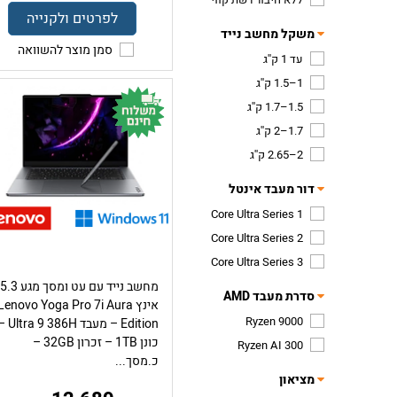
לפרטים ולקנייה
משקל מחשב נייד
סמן מוצר להשוואה
עד 1 ק''ג
1–1.5 ק''ג
1.5–1.7 ק''ג
1.7–2 ק''ג
2–2.65 ק''ג
דור מעבד אינטל
Core Ultra Series 1
Core Ultra Series 2
Core Ultra Series 3
מחשב נייד עם עט ומסך מ
סדרת מעבד AMD
אינץ Lenovo Yoga Pro 7i Aura
Ryzen 9000
Edition – מעבד a 9 386H
כונן 1TB – זכרון 32GB –
Ryzen AI 300
כ.מסך...
מציאון