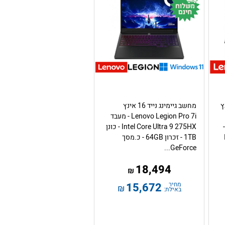
 16 אינץ
מחשב גיימינג נייד 16 אינץ
Lenovo Legion Pro 7i - מעבד
Co - כונן 1TB -
Intel Core Ultra 9 275HX - כונן
1TB - זכרון 64GB - כ.מסך
GeForce...
18,494
₪
מחיר
15,672
₪
באילת: