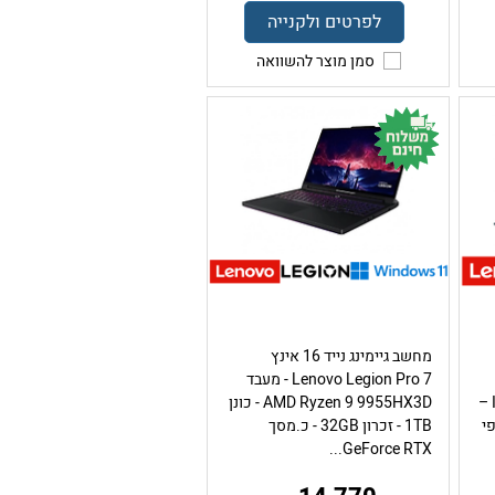
לפרטים ולקנייה
סמן מוצר להשוואה
מחשב גיימינג נייד 16 אינץ
Lenovo Legion Pro 7 - מעבד
מעבד Intel Core Ultra 9 285H –
AMD Ryzen 9 9955HX3D - כונן
מ.גרפי
1TB - זכרון 32GB - כ.מסך
GeForce RTX...