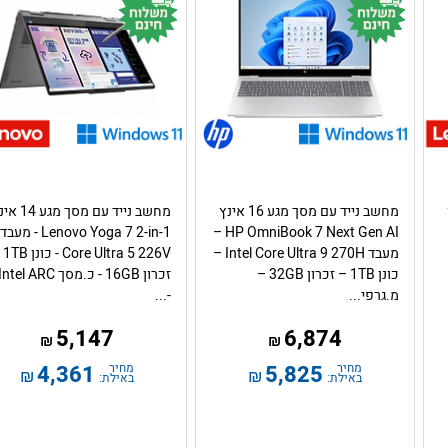
מחשב נייד עם מסך מגע 16 אינץ
מחשב נייד עם מסך מגע
HP OmniBook 7 Next Gen AI –
Lenovo Yoga 7 2-in-1 - מעבד
מעבד Intel Core Ultra 9 270H –
re Ultra 5 226V
כונן 1TB – זכרון 32GB –
זכרון 16GB - כ.מסך Intel ARC
מ.גרפי...
-...
5,147
6,874
₪
₪
מחיר
5,825
מחיר
4,361
₪
₪
באילת:
באילת: