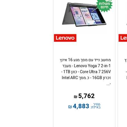
 14 אינץ
מחשב נייד עם מסך מגע 16 אינץ
Lenovo Yoga 7 2-in-1 - מעבד
Co - כונן 1TB -
Core Ultra 7 256V - כונן 1TB -
זכרון 16GB - כ.מסך Intel ARC
-...
5,762
₪
מחיר
4,883
₪
באילת: