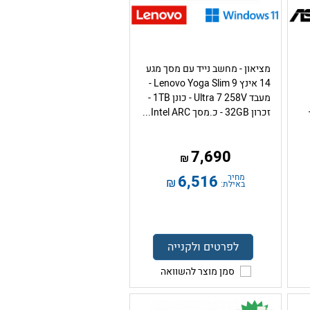
מציאון - מחשב נייד עם מסך מגע
14 אינץ Lenovo Yoga Slim 9 -
מעבד Ultra 7 258V - כונן 1TB -
Inte –
זכרון 32GB - כ.מסך Intel ARC...
7,690
₪
מחיר
6,516
₪
באילת:
לפרטים ולקנייה
סמן מוצר להשוואה