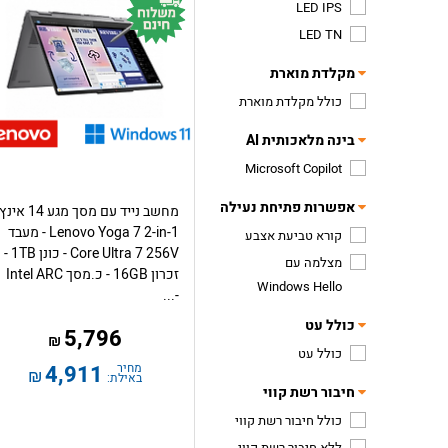
LED IPS
LED TN
מקלדת מוארת
כולל מקלדת מוארת
בינה מלאכותית AI
Microsoft Copilot
אפשרות פתיחת נעילה
מחשב נייד עם מסך מגע 14 אינץ
Lenovo Yoga 7 2-in-1 - מעבד
קורא טביעת אצבע
Core Ultra 7 256V - כונן 1TB -
מצלמה עם
זכרון 16GB - כ.מסך Intel ARC
Windows Hello
-...
כולל עט
5,796
₪
כולל עט
מחיר
4,911
₪
באילת:
חיבור רשת קווי
כולל חיבור רשת קווי
ללא חיבור רשת קווי