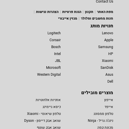
Contact Us
מפת האתר
תקנון
הגנת פרטיות
הצהרות נגישות
חנות מחשבים וסלולר
מגזין אייבורי
חנויות מותג
Logitech
Lenovo
Corsair
Apple
Bosch
Samsung
Intel
HP
JBL
Xiaomi
Microsoft
SanDisk
Western Digital
Asus
Dell
מוצרים מובילים
אייפון
אוזניות אלחוטיות
אייפד
כיסא גיימינג
טלפון סמסונג
טלפון שיאומי - Xiaomi
נינג'ה גריל - Ninja
שואב אבק דייסון - Dyson
מכונת קפה
שואב אבק שוטף