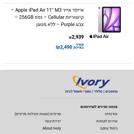
אייפד אייר Apple iPad Air 11'' M3 –
קישוריות Cellular – נפח 256GB –
צבע Purple – ללא מטען
2,939
₪
מחיר
₪
2,490
באילת:
אנחנו זמינים לשירותכם
אודותינו
סניפים (שעות פעילות סניפים)
שירות לקוחות
יצירת קשר
ביטול עסקה
About Ivory