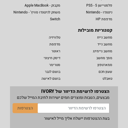
פלסטיישן 5 - PS5
מקבוק - Apple MacBook
נינטנדו - Nintendo
משחק לנינטנדו סוויץ' - Nintendo
מדפסת HP
Switch
קטגוריות מובילות
מחשב נייח
טלוויזיה
מחשב נייד
מדפסת
מחשב גיימינג
ראוטר
מסך מחשב
דיסק חיצוני
סמארטפון
סטרימר
שעון חכם
בושם לגבר
טאבלט
בושם לאישה
הצטרפו לרשימת הדיוור של IVORY
מבצעים, הטבות ומוצרים חמים ישירות לתיבת המייל שלכם
הצטרפות
בעת ההצטרפות יישלח אליך מייל לאישור