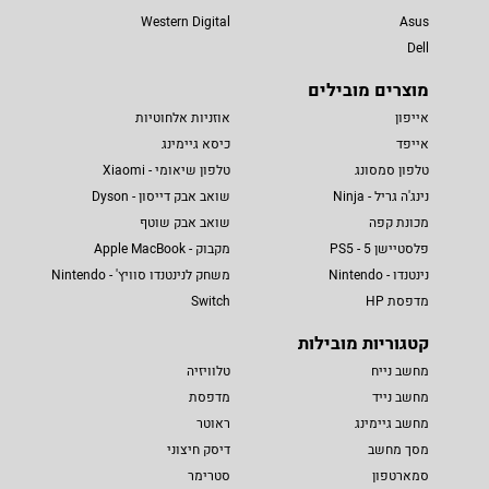
Western Digital
Asus
Dell
מוצרים מובילים
אייפון
אוזניות אלחוטיות
אייפד
כיסא גיימינג
טלפון סמסונג
טלפון שיאומי - Xiaomi
נינג'ה גריל - Ninja
שואב אבק דייסון - Dyson
מכונת קפה
שואב אבק שוטף
פלסטיישן 5 - PS5
מקבוק - Apple MacBook
נינטנדו - Nintendo
משחק לנינטנדו סוויץ' - Nintendo
מדפסת HP
Switch
קטגוריות מובילות
מחשב נייח
טלוויזיה
מחשב נייד
מדפסת
מחשב גיימינג
ראוטר
מסך מחשב
דיסק חיצוני
סמארטפון
סטרימר