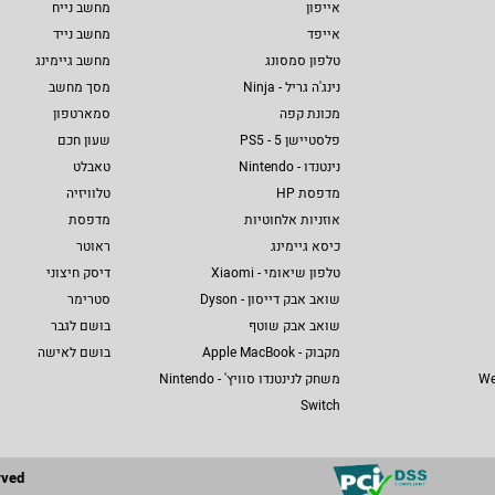
אייפון
מחשב נייח
אייפד
מחשב נייד
טלפון סמסונג
מחשב גיימינג
נינג'ה גריל - Ninja
מסך מחשב
מכונת קפה
סמארטפון
פלסטיישן 5 - PS5
שעון חכם
נינטנדו - Nintendo
טאבלט
מדפסת HP
טלוויזיה
אוזניות אלחוטיות
מדפסת
כיסא גיימינג
ראוטר
טלפון שיאומי - Xiaomi
דיסק חיצוני
שואב אבק דייסון - Dyson
סטרימר
שואב אבק שוטף
בושם לגבר
מקבוק - Apple MacBook
בושם לאישה
We
משחק לנינטנדו סוויץ' - Nintendo
Switch
rved