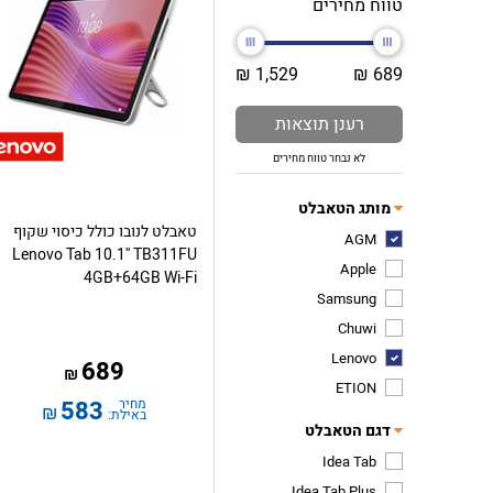
טווח מחירים
1,529 ₪
689 ₪
רענן תוצאות
לא נבחר טווח מחירים
מותג הטאבלט
טאבלט לנובו כולל כיסוי שקוף
AGM
Lenovo Tab 10.1'' TB311FU
Apple
4GB+64GB Wi-Fi
Samsung
Chuwi
Lenovo
689
₪
ETION
מחיר
583
₪
באילת:
דגם הטאבלט
Idea Tab
Idea Tab Plus