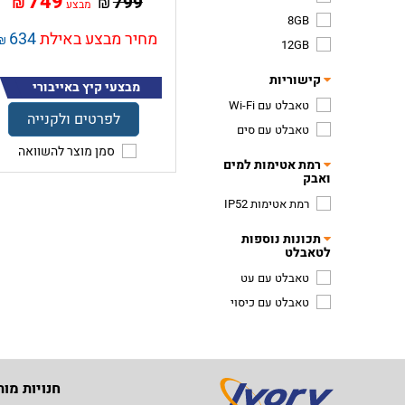
749
799
₪
₪
מבצע
8GB
מחיר מבצע באילת
634
₪
12GB
קישוריות
מבצעי קיץ באייבורי
טאבלט עם Wi-Fi
לפרטים ולקנייה
טאבלט עם סים
סמן מוצר להשוואה
רמת אטימות למים
ואבק
רמת אטימות IP52
תכונות נוספות
לטאבלט
טאבלט עם עט
טאבלט עם כיסוי
חנויות מות