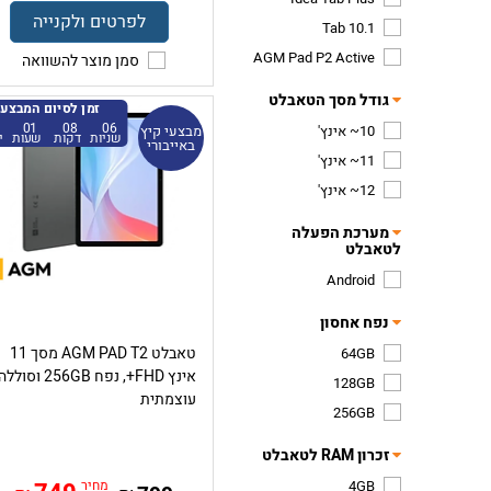
לפרטים ולקנייה
Tab 10.1
AGM Pad P2 Active
סמן מוצר להשוואה
גודל מסך הטאבלט
זמן לסיום המבצע
01
08
06
10~ אינץ'
מבצעי קיץ
שניות
דקות
שעות
י
באייבורי
11~ אינץ'
12~ אינץ'
מערכת הפעלה
לטאבלט
Android
נפח אחסון
טאבלט AGM PAD T2 מסך 11
64GB
אינץ FHD+, נפח 256GB וסולל
128GB
עוצמתית
256GB
זכרון RAM לטאבלט
4GB
מחיר