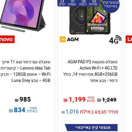
24
01
08
06
מבצעי קיץ
שניות
דקות
שעות
ימים
באייבורי
טאבלט מוקשח AGM PAD P2
טאבלט עם כיסוי ועט 11 אינץ
Active Wi-Fi + 4G LTE
Lenovo Idea Tab – קישוריות
8GB+256GB אנדרואיד 14, כולל
Wi-Fi – אחסון 128GB – זכרון
כיסוי - צבע אפור
4GB – צבע Luna Grey
מחיר
1,199
985
1,249
₪
₪
₪
מבצע
מחיר
834
₪
מחיר מבצע באילת
1,016
באילת:
₪
מבצעי קיץ באייבורי