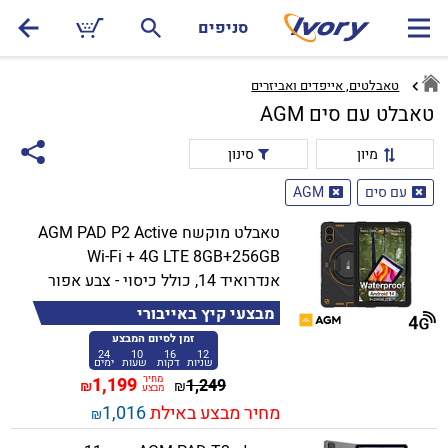
סניפים
טאבלטים, אייפדים ואביזרים
טאבלט עם סים AGM
מיון
סינון
עם סים
AGM
טאבלט מוקשח AGM PAD P2 Active
Wi-Fi + 4G LTE 8GB+256GB
אנדרואיד 14, כולל כיסוי - צבע אפור
מבצעי קיץ באייבורי
זמן לסיום המבצע
24
10
16
12
שניות
דקות
שעות
ימים
מחיר
1,199
1,249
₪
₪
מבצע
מחיר מבצע באילת
1,016
₪