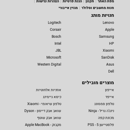
מפת האתר
תקנון
הגנת פרטיות
הצהרות נגישות
חנות מחשבים וסלולר
מגזין אייבורי
חנויות מותג
Logitech
Lenovo
Corsair
Apple
Bosch
Samsung
Intel
HP
JBL
Xiaomi
Microsoft
SanDisk
Western Digital
Asus
Dell
מוצרים מובילים
אייפון
אוזניות אלחוטיות
אייפד
כיסא גיימינג
טלפון סמסונג
טלפון שיאומי - Xiaomi
נינג'ה גריל - Ninja
שואב אבק דייסון - Dyson
מכונת קפה
שואב אבק שוטף
פלסטיישן 5 - PS5
מקבוק - Apple MacBook