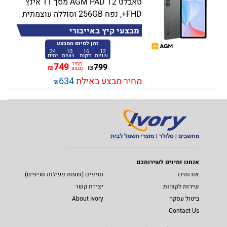
טאבלט AGM PAD T2 מסך 11 אינץ
FHD+, נפח 256GB וסוללה עוצמתית
מבצעי קיץ באייבורי
זמן לסיום המבצע
24
10
16
12
שניות
דקות
שעות
ימים
מחיר
749
799
₪
₪
מבצע
מחיר מבצע באילת
634
₪
אנחנו זמינים לשירותכם
אודותינו
סניפים (שעות פעילות סניפים)
שירות לקוחות
יצירת קשר
ביטול עסקה
About Ivory
Contact Us