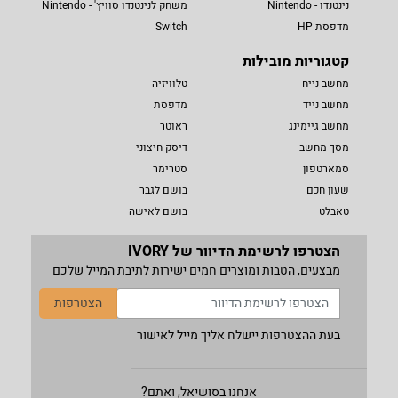
נינטנדו - Nintendo
משחק לנינטנדו סוויץ' - Nintendo
מדפסת HP
Switch
קטגוריות מובילות
מחשב נייח
טלוויזיה
מחשב נייד
מדפסת
מחשב גיימינג
ראוטר
מסך מחשב
דיסק חיצוני
סמארטפון
סטרימר
שעון חכם
בושם לגבר
טאבלט
בושם לאישה
הצטרפו לרשימת הדיוור של IVORY
מבצעים, הטבות ומוצרים חמים ישירות לתיבת המייל שלכם
הצטרפות
בעת ההצטרפות יישלח אליך מייל לאישור
אנחנו בסושיאל, ואתם?