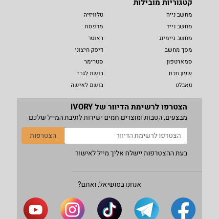
קטגוריות מובילות
מחשב נייח
טלוויזיה
מחשב נייד
מדפסת
מחשב גיימינג
ראוטר
מסך מחשב
דיסק חיצוני
סמארטפון
סטרימר
שעון חכם
בושם לגבר
טאבלט
בושם לאישה
הצטרפו לרשימת הדיוור של IVORY
מבצעים, הטבות ומוצרים חמים ישירות לתיבת המייל שלכם
הצטרפות
בעת ההצטרפות יישלח אליך מייל לאישור
אנחנו בסושיאל, ואתם?