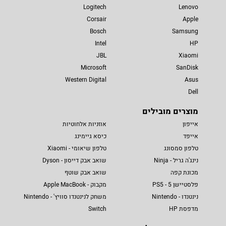
Logitech
Lenovo
Corsair
Apple
Bosch
Samsung
Intel
HP
JBL
Xiaomi
Microsoft
SanDisk
Western Digital
Asus
Dell
מוצרים מובילים
אייפון
אוזניות אלחוטיות
אייפד
כיסא גיימינג
טלפון סמסונג
טלפון שיאומי - Xiaomi
נינג'ה גריל - Ninja
שואב אבק דייסון - Dyson
מכונת קפה
שואב אבק שוטף
פלסטיישן 5 - PS5
מקבוק - Apple MacBook
נינטנדו - Nintendo
משחק לנינטנדו סוויץ' - Nintendo
מדפסת HP
Switch