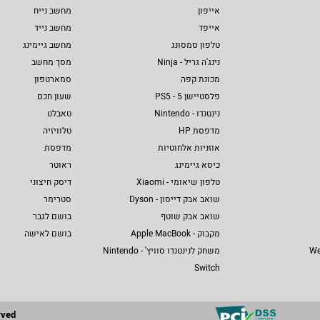
אייפון
מחשב נייח
אייפד
מחשב נייד
טלפון סמסונג
מחשב גיימינג
נינג'ה גריל - Ninja
מסך מחשב
מכונת קפה
סמארטפון
פלסטיישן 5 - PS5
שעון חכם
נינטנדו - Nintendo
טאבלט
מדפסת HP
טלוויזיה
אוזניות אלחוטיות
מדפסת
כיסא גיימינג
ראוטר
טלפון שיאומי - Xiaomi
דיסק חיצוני
שואב אבק דייסון - Dyson
סטרימר
שואב אבק שוטף
בושם לגבר
מקבוק - Apple MacBook
בושם לאישה
We
משחק לנינטנדו סוויץ' - Nintendo
Switch
rved