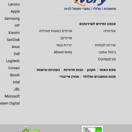
Lenovo
Apple
Samsung
אנחנו זמינים לשירותכם
HP
אודותינו
סניפים (שעות פעילות
Xiaomi
סניפים)
SanDisk
שירות לקוחות
יצירת קשר
Asus
ביטול עסקה
About Ivory
Dell
Contact Us
Logitech
Corsair
מפת האתר
תקנון
הגנת פרטיות
הצהרות נגישות
Bosch
חנות מחשבים וסלולר
מגזין אייבורי
Intel
JBL
Microsoft
stern Digital