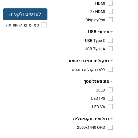
HDMI
2x HDMI
לפרטים ולקנייה
DisplayPort
סמן מוצר להשוואה
חיבורי USB
USB Type C
USB Type A
רמקולים וחיבורי שמע
ללא רמקולים מובנים
סוג פאנל מסך
OLED
LED IPS
LED VA
רזולוציה מקסימלית
2560x1440 QHD