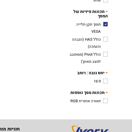
שחור
תכונות פיזיות של
המסך
תומך תקן תלייה
VESA
כולל HAS (הגבהה
והנמכה)
כולל Pivot (מסתובב
למצב מאונך)
יחס גובה : רוחב
16:9
תכונות מסך נוספות
תאורה אחורית RGB
חנויות מות