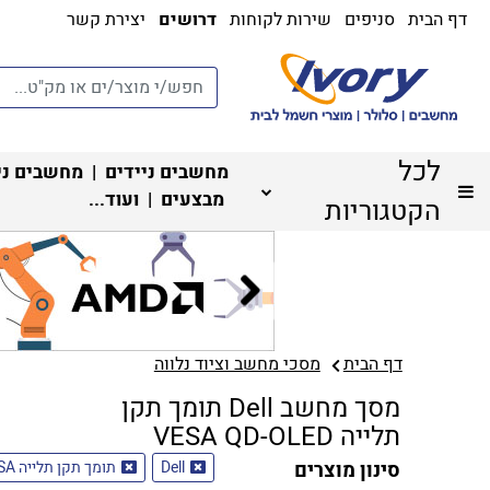
דף הבית
סניפים
שירות לקוחות
דרושים
יצירת קשר
לכל
מחשבים ניידים
|
מחשבים ני
מבצעים
| ועוד...
הקטגוריות
דף הבית
מסכי מחשב וציוד נלווה
מסך מחשב Dell תומך תקן
תלייה VESA QD-OLED
סינון מוצרים
Dell
תומך תקן תלייה VESA